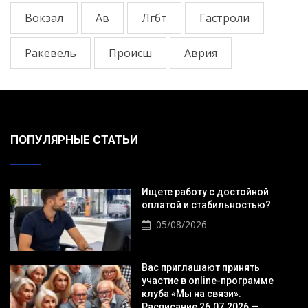
Вокзал
Ав
Лгбт
Гастроли
Ракевель
Происш
Аврия
ПОПУЛЯРНЫЕ СТАТЬИ
Ищете работу с достойной
оплатой и стабильностью?
05/08/2026
Вас приглашают принять
участие в online-программе
клуба «Мы на связи».
Расписание 26.07.2026 —