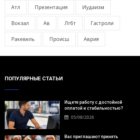
Атл
Презентация
Иудаизм
Вокзал
Ав
Лгбт
Гастроли
Ракевель
Происш
Аврия
ПОПУЛЯРНЫЕ СТАТЬИ
Ищете работу с достойной
оплатой и стабильностью?
05/08/2026
Вас приглашают принять