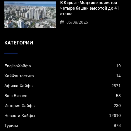
В Кирьят-Моцкине появятся
четыре башни высотой до 41
этажа
05/08/2026
KАТЕГОРИИ
EnglishХайфа
19
XайФантастика
14
Афиша Хайфы
2571
Ваш Бизнес
58
История Хайфы
230
Новости Хайфы
12610
Туризм
978