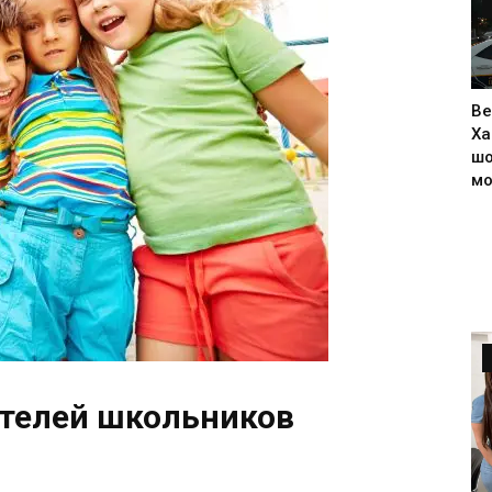
Ве
Ха
шо
м
ителей школьников