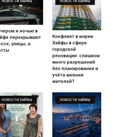
НОВОСТИ ХАЙФЫ
НОВОСТИ ХАЙФЫ
чером и ночью в
Конфликт в мэрии
йфе перекрывают
Хайфы в сфере
ссе, улицы, и
городской
осты
реновации: слишком
много разрешений
без планирования и
учёта мнения
жителей?
НОВОСТИ ХАЙФЫ
НОВОСТИ ХАЙФЫ