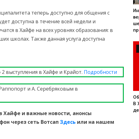
Ин
ципалитета теперь доступно для общения с
ве
удет доступна в течение всей недели и
ше
чатся в Хайфе на всех уровнях образования: в
пр
рших школах. Также данная услуга доступна
 2 выступления в Хайфе и Крайот.
Подробности
 Раппопорт и А. Серебряковым в
Об
В 
де
в Хайфе и
важные новости, анонсы
ефон
через сеть Вотсап
Здесь
или на нашем