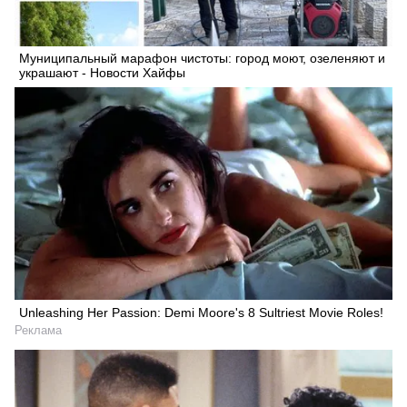
Муниципальный марафон чистоты: город моют, озеленяют и
украшают - Новости Хайфы
Unleashing Her Passion: Demi Moore's 8 Sultriest Movie Roles!
Реклама