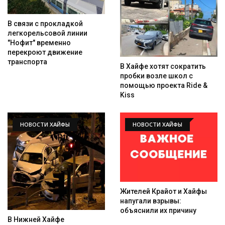
В связи с прокладкой
Искать
легкорельсовой линии
"Нофит" временно
перекроют движение
транспорта
В Хайфе хотят сократить
пробки возле школ с
помощью проекта Ride &
Kiss
НОВОСТИ ХАЙФЫ
НОВОСТИ ХАЙФЫ
Жителей Крайот и Хайфы
напугали взрывы:
объяснили их причину
В Нижней Хайфе