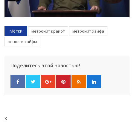
Метки
метронит крайот
метронит хайфа
новости хайфы
Поделитесь этой новостью!
x