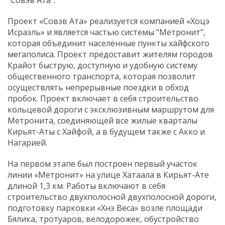
“Совэв Ата”.
Проект «Совэв Ата» реализуется компанией «Хоцэ
Исраэль» и является частью системы “Метронит”,
которая объединит населённые пункты хайфского
мегаполиса. Проект предоставит жителям городов
Крайот быструю, доступную и удобную систему
общественного транспорта, которая позволит
осуществлять непрерывные поездки в обход
пробок. Проект включает в себя строительство
кольцевой дороги с эксклюзивным маршрутом для
Метронита, соединяющей все жилые кварталы
Кирьят-Аты с Хайфой, а в будущем также с Акко и
Нагарией.
На первом этапе был построен первый участок
линии «Метронит» на улице Хатаала в Кирьят-Ате
длиной 1,3 км. Работы включают в себя
строительство двухполосной двухполосной дороги,
подготовку парковки «Хнэ Веса» возле площади
Бялика, ​​тротуаров, велодорожек, обустройство