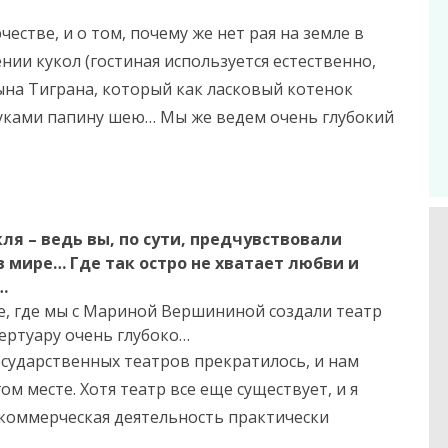
естве, и о том, почему же нет рая на земле в
нии кукол (гостиная используется естественно,
ына Тиграна, который как ласковый котенок
 руками папину шею… Мы же ведем очень глубокий
ля – ведь вы, по сути, предчувствовали
в мире… Где так остро не хватает любви и
…
е, где мы с Мариной Вершининой создали театр
ертуару очень глубоко…
сударственных театров прекратилось, и нам
м месте. Хотя театр все еще существует, и я
 коммерческая деятельность практически