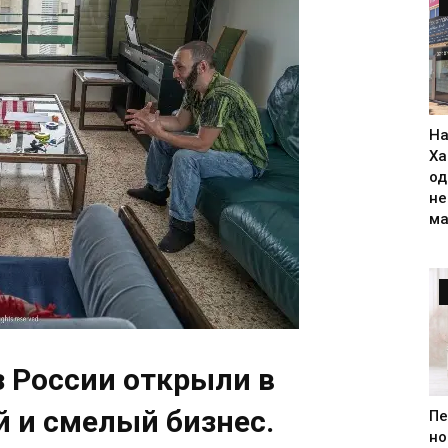
На
Ха
од
н
ма
 России открыли в
 и смелый бизнес.
Пе
но