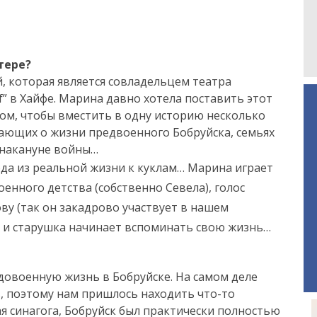
тере?
 которая является совладельцем театра
f” в Хайфе. Марина давно хотела поставить этот
том, чтобы вместить в одну историю несколько
вающих о жизни предвоенного Бобруйска, семьях
 накануне войны…
да из реальной жизни к куклам… Марина играет
оенного детства (собственно Севела), голос
у (так он закадрово участвует в нашем
) и старушка начинает вспоминать свою жизнь…
довоенную жизнь в Бобруйске. На самом деле
ь, поэтому нам пришлось находить что-то
ая синагога, Бобруйск был практически полностью