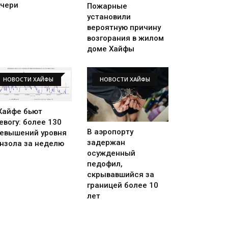
чери
Пожарные
установили
вероятную причину
возгорания в жилом
доме Хайфы
НОВОСТИ ХАЙФЫ
НОВОСТИ ХАЙФЫ
Хайфе бьют
евогу: более 130
В аэропорту
евышений уровня
задержан
нзола за неделю
осужденный
педофил,
скрывавшийся за
границей более 10
лет