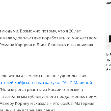
до
 людьми. Возможно потому, что я 20 лет
я имела удовольствие поработать со множеством
т Романа Карцева и Льва Лещенко и заканчивая
В 
тр
пр
бе
еловеком для меня сплошное удовольствие.
ателей Хайфского театра кукол “Alef” Мариной
 “Новые репатрианты из России открыли в
 а сегодня мы публикуем его продолжение, прим.
il Авнеру Корину и сказала – это бомба! Материал
убины я не встречала давно.