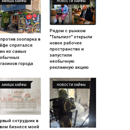
АФИША ХАЙФЫ
НОВОСТИ ХАЙФЫ
Рядом с рынком
"Тальпиот" открыли
против зоопарка в
новое рабочее
йфе спрятался
пространство и
ин из самых
запустили
еобычных
необычную
газинов города
рекламную акцию
АФИША ХАЙФЫ
НОВОСТИ ХАЙФЫ
рвый сотрудник в
вом бизнесе моей