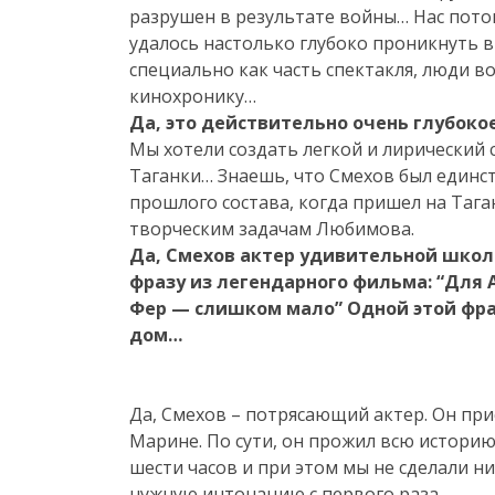
разрушен в результате войны… Нас потом
удалось настолько глубоко проникнуть в
специально как часть спектакля, люди в
кинохронику…
Да, это действительно очень глубоко
Мы хотели создать легкой и лирический с
Таганки… Знаешь, что Смехов был единс
прошлого состава, когда пришел на Тага
творческим задачам Любимова.
Да, Смехов актер удивительной школ
фразу из легендарного фильма: “
Для А
Фер — слишком мало” Одной этой фра
дом…
Да, Смехов – потрясающий актер. Он при
Марине. По сути, он прожил всю историю 
шести часов и при этом мы не сделали ни
нужную интонацию с первого раза.