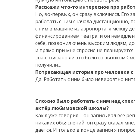
Расскажи что-то интересное про работ
Но, во-первых, он сразу включился. Его 
работать с ним сначала дистанционно, п
с ним в машине из аэропорта, я между де
финансированием театра, и он немедленн
себе, позвонил очень высоким людям, до
и прямо при мне спросил не планируется
знаю связано ли это было со звонком См
получили…
Потрясающая история про человека 
Да. Работать с ним было невероятно ин
Сложно было работать с ним над спек
актёр любимовской школы?
Как я уже говорил – он записывал все ре
никаких объяснений, он сразу сказал мне
дается. И только в конце записи я попро