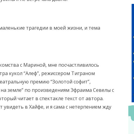
маленькие трагедии в моей жизни, и тема
акомства с Мариной, мне посчастливилось
тра кукол “Алеф”, режиссером Тиграном
еатральную премию “Золотой софит”,
 на земле” по произведениям Эфраима Севелы с
рый читает в спектакле текст от автора.
 увидеть в Хайфе, и я сама с нетерпением жду