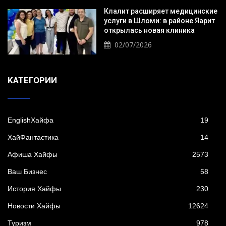
Клалит расширяет медицинские
услуги в Шломи: в районе Яарит
открылась новая клиника
02/07/2026
KАТЕГОРИИ
EnglishХайфа
19
XайФантастика
14
Афиша Хайфы
2573
Ваш Бизнес
58
История Хайфы
230
Новости Хайфы
12624
Туризм
978