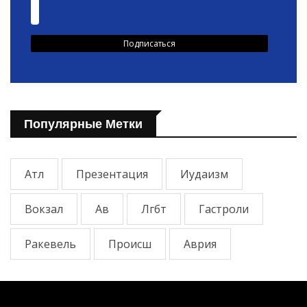
Популярные Метки
Атл
Презентация
Иудаизм
Вокзал
Ав
Лгбт
Гастроли
Ракевель
Происш
Аврия