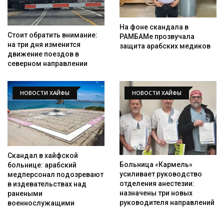
На фоне скандала в
Стоит обратить внимание:
РАМБАМе прозвучала
на три дня изменится
защита арабских медиков
движение поездов в
северном направлении
НОВОСТИ ХАЙФЫ
НОВОСТИ ХАЙФЫ
Скандал в хайфской
Больница «Кармель»
больнице: арабский
усиливает руководство
медперсонал подозревают
отделения анестезии:
в издевательствах над
назначены три новых
ранеными
руководителя направлений
военнослужащими