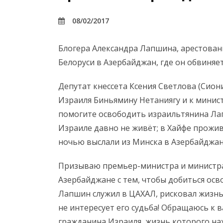
08/02/2017
Блогера Александра Лапшина, арестован
Белоруси в Азербайджан, где он обвиняе
Депутат кнессета Ксения Светлова (Сион
Израиля Биньямину Нетаниягу и к минис
помогите освободить израильтянина Лап
Израиле давно не живёт; в Хайфе проживаю
ночью выслали из Минска в Азербайджан,
Призываю премьер-министра и министра 
Азербайджане с тем, чтобы добиться осв
Лапшин служил в ЦАХАЛ, рисковал жизнь
не интересует его судьба! Обращаюсь к 
гражданина Израиля, жизнь которого нах