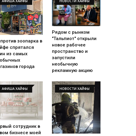
АФИША ХАЙФЫ
НОВОСТИ ХАЙФЫ
Рядом с рынком
"Тальпиот" открыли
против зоопарка в
новое рабочее
йфе спрятался
пространство и
ин из самых
запустили
еобычных
необычную
газинов города
рекламную акцию
АФИША ХАЙФЫ
НОВОСТИ ХАЙФЫ
рвый сотрудник в
вом бизнесе моей