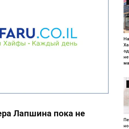
На
Ха
од
н
ма
ера Лапшина пока не
Пе
но