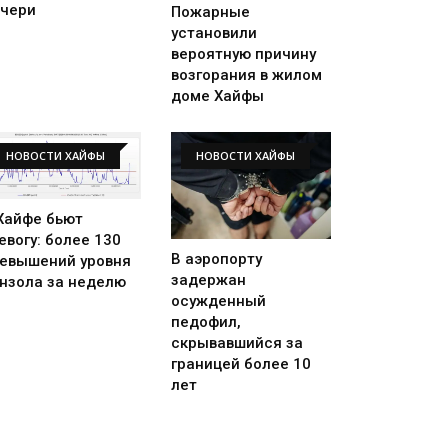
чери
Пожарные
установили
вероятную причину
возгорания в жилом
доме Хайфы
НОВОСТИ ХАЙФЫ
НОВОСТИ ХАЙФЫ
Хайфе бьют
евогу: более 130
В аэропорту
евышений уровня
задержан
нзола за неделю
осужденный
педофил,
скрывавшийся за
границей более 10
лет