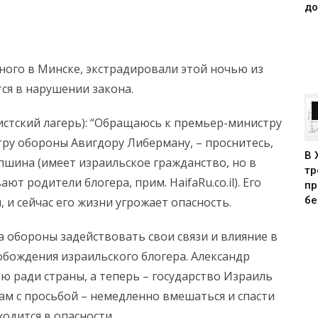
до
ного в Минске, экстрадировали этой ночью из
тся в нарушении закона.
истский лагерь): “Обращаюсь к премьер-министру
тру обороны Авигдору Либерману, – проснитесь,
В 
шина (имеет израильское гражданство, но в
тр
т родители блогера, прим. HaifaRu.co.il). Его
пр
бе
 и сейчас его жизни угрожает опасность.
обороны задействовать свои связи и влияние в
обождения израильского блогера. Александр
ю ради страны, а теперь – государство Израиль
вам с просьбой – немедленно вмешаться и спасти
одится в опасности.