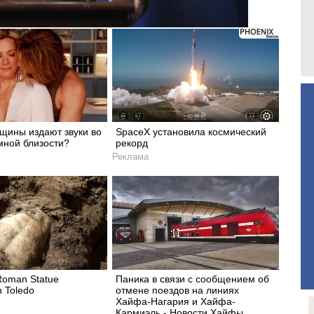
щины издают звуки во
SpaceX установила космический
мной близости?
рекорд
Реклама
Roman Statue
Паника в связи с сообщением об
n Toledo
отмене поездов на линиях
Хайфа-Нагария и Хайфа-
Кармиэль - Новости Хайфы