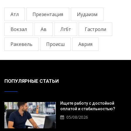
Атл
Презентация
Иудаизм
Вокзал
Ав
Лгбт
Гастроли
Ракевель
Происш
Аврия
ПОПУЛЯРНЫЕ СТАТЬИ
Ищете работу с достойной
оплатой и стабильностью?
05/08/2026