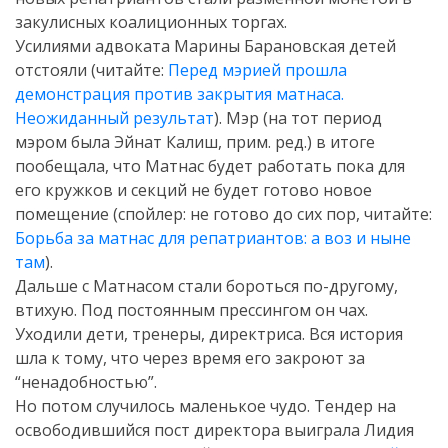
закулисных коалиционных торгах.
Усилиями адвоката Марины Барановская детей
отстояли (читайте:
Перед мэрией прошла
демонстрация против закрытия матнаса.
Неожиданный результат
). Мэр (на тот период
мэром была Эйнат Калиш, прим. ред.) в итоге
пообещала, что Матнас будет работать пока для
его кружков и секций не будет готово новое
помещение (спойлер: не готово до сих пор, читайте:
Борьба за матнас для репатриантов: а воз и ныне
там
).
Дальше с Матнасом стали бороться по-другому,
втихую. Под постоянным прессингом он чах.
Уходили дети, тренеры, директриса. Вся история
шла к тому, что через время его закроют за
“ненадобностью”.
Но потом случилось маленькое чудо. Тендер на
освободившийся пост директора выиграла Лидия