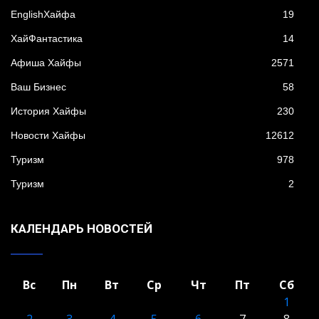
EnglishХайфа
19
XайФантастика
14
Афиша Хайфы
2571
Ваш Бизнес
58
История Хайфы
230
Новости Хайфы
12612
Туризм
978
Туризм
2
КАЛЕНДАРЬ НОВОСТЕЙ
Вс
Пн
Вт
Ср
Чт
Пт
Сб
1
2
3
4
5
6
7
8