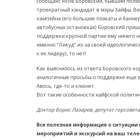
сообщаю: Яков Боровский, бывший полиц
троекратный кандидат в мэры Хайфы. Ви
кампэйна (его большие плакаты и баннер
автобусных остановках) Боровский прише
поддержки крупной партии ему ничего не
именно “Ликуд” из-за своей идеологичес
к ее лидеру), то нет!
Как выяснилось из ответа Боровского к
аналогичные просьбы о поддержке еще в 
Авось, где-то и клюнет.
Вот такие особенности хайфской политич
Доктор Борис Лазарев, депутат горсовета 
Вся полезная информация о ситуации 
мероприятий и экскурсий на ваш тел