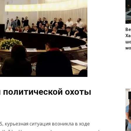
Ве
Ха
шо
м
 политической охоты
, курьезная ситуация возникла в ходе