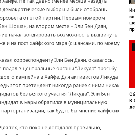
айфе. Не так давно (менее месяца назад) в
и демократические выборы и были отобраны
Ин
ве
горсовета от этой партии. Первым номером
ше
Бен Шошан, на втором месте – Эли Бен Даян,
пр
Янив начал зондировать возможность выдвинуть
е и на пост хайфского мэра (с шансами, по моему
казал корреспонденту Эли Бен Даян, оказалось,
е подал в центральные органы “Ликуда” просьбу
воего кампейна в Хайфе. Для активистов Ликуда
ведь этот претендент никогда ранее с ними никак
идатов без всякого участия “Ликуда”. Эли Бен
Об
В 
кандидат в мэры обратился в муниципальную
де
 парторганизации, как будто бы мнение хайфских
.
Для тех, кто пока не догадался правильно,