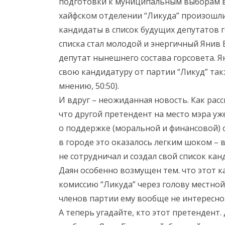
подготовки к муниципальным выборам в Х
хайфском отделении “Ликуда” произошл
кандидаты в список будущих депутатов 
списка стал молодой и энергичный Янив 
депутат нынешнего состава горсовета. 
свою кандидатуру от партии “Ликуд” такж
мнению, 50:50).
И вдруг – неожиданная новость. Как расс
что другой претендент на место мэра уж
о поддержке (моральной и финансовой) с
в городе это оказалось легким шоком – 
не сотрудничал и создал свой список канд
Даян особенно возмущен тем. что этот 
комиссию “Ликуда” через голову местной
членов партии ему вообще не интересно
А теперь угадайте, кто этот претендент. 