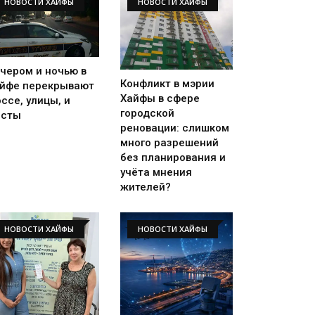
НОВОСТИ ХАЙФЫ
НОВОСТИ ХАЙФЫ
чером и ночью в
Конфликт в мэрии
йфе перекрывают
Хайфы в сфере
ссе, улицы, и
городской
осты
реновации: слишком
много разрешений
без планирования и
учёта мнения
жителей?
НОВОСТИ ХАЙФЫ
НОВОСТИ ХАЙФЫ