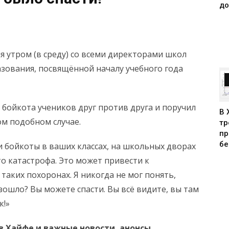
до
ня утром (в среду) со всеми директорами школ
зования, посвящённой началу учебного года
 бойкота учеников друг против друга и поручил
В 
м подобном случае.
тр
пр
бе
и бойкоты в ваших классах, на школьных дворах
то катастрофа. Это может привести к
 таких похоронах. Я никогда не мог понять,
зошло? Вы можете спасти. Вы всё видите, вы там
к!»
в Хайфе и
важные новости, анонсы