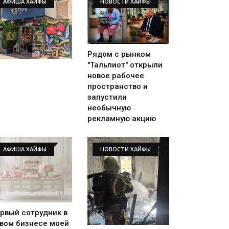
АФИША ХАЙФЫ
НОВОСТИ ХАЙФЫ
Рядом с рынком
"Тальпиот" открыли
новое рабочее
пространство и
запустили
необычную
рекламную акцию
АФИША ХАЙФЫ
НОВОСТИ ХАЙФЫ
рвый сотрудник в
вом бизнесе моей