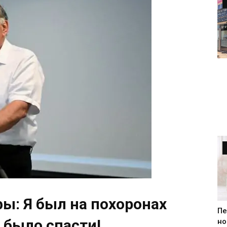
ы: Я был на похоронах
Пе
 было спасти!
но