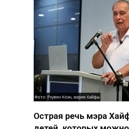
Фото: Рэувен Коэн, мэрия Хайфы
Острая речь мэра Хайф
детей, которых можно