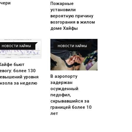
чери
Пожарные
установили
вероятную причину
возгорания в жилом
доме Хайфы
НОВОСТИ ХАЙФЫ
НОВОСТИ ХАЙФЫ
Хайфе бьют
евогу: более 130
В аэропорту
евышений уровня
задержан
нзола за неделю
осужденный
педофил,
скрывавшийся за
границей более 10
лет