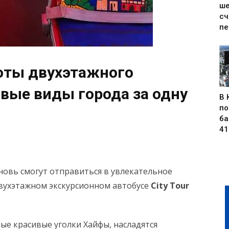
ше
сч
пе
оты двухэтажного
ивые виды города за одну
В 
по
ба
41
вновь смогут отправиться в увлекательное
вухэтажном экскурсионном автобусе
City Tour
мые красивые уголки Хайфы, насладятся