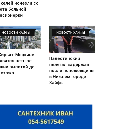
келей исчезли со
ета больной
нсионерки
НОВОСТИ ХАЙФЫ
НОВОСТИ ХАЙФЫ
Кирьят-Моцкине
Палестинский
явятся четыре
нелегал задержан
шни высотой до
после поножовщины
 этажа
в Нижнем городе
Хайфы