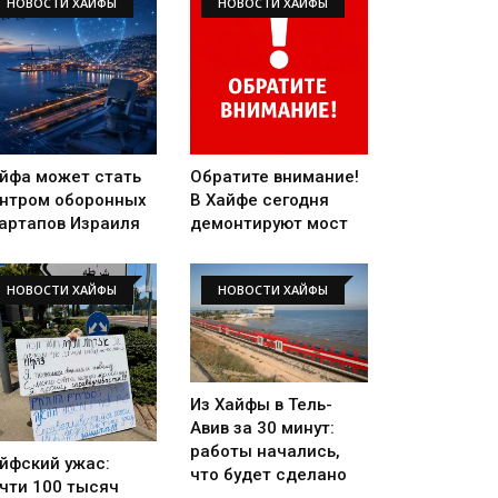
НОВОСТИ ХАЙФЫ
НОВОСТИ ХАЙФЫ
йфа может стать
Обратите внимание!
нтром оборонных
В Хайфе сегодня
артапов Израиля
демонтируют мост
НОВОСТИ ХАЙФЫ
НОВОСТИ ХАЙФЫ
Из Хайфы в Тель-
Авив за 30 минут:
работы начались,
йфский ужас:
что будет сделано
чти 100 тысяч