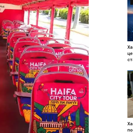
Ха
це
ст
Ха
по