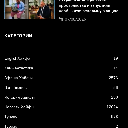
открыли новое рабочее
пространство и запустили
необычную рекламную акцию
07/08/2026
KАТЕГОРИИ
EnglishХайфа
19
XайФантастика
14
Афиша Хайфы
2573
Ваш Бизнес
58
История Хайфы
230
Новости Хайфы
12624
Туризм
978
Туризм
2