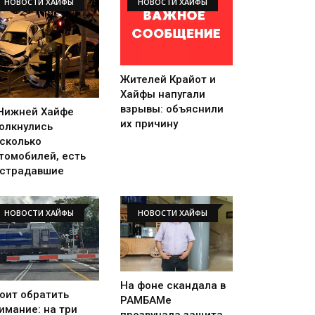
НОВОСТИ ХАЙФЫ
НОВОСТИ ХАЙФЫ
Жителей Крайот и
Хайфы напугали
взрывы: объяснили
Нижней Хайфе
их причину
олкнулись
сколько
томобилей, есть
страдавшие
НОВОСТИ ХАЙФЫ
НОВОСТИ ХАЙФЫ
На фоне скандала в
оит обратить
РАМБАМе
имание: на три
прозвучала защита