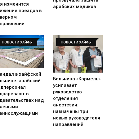
я изменится
арабских медиков
ижение поездов в
верном
правлении
НОВОСТИ ХАЙФЫ
НОВОСТИ ХАЙФЫ
андал в хайфской
Больница «Кармель»
льнице: арабский
усиливает
дперсонал
руководство
дозревают в
отделения
девательствах над
анестезии:
анеными
назначены три
еннослужащими
новых руководителя
направлений