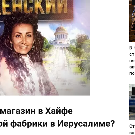
В 
ст
не
ав
по
магазин в Хайфе
ой фабрики в Иерусалиме?
Ст
вн