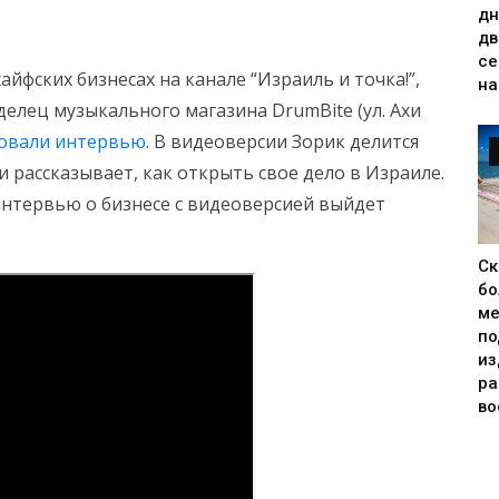
дн
дв
се
фских бизнесах на канале “Израиль и точка!”,
на
делец музыкального магазина DrumBite (ул. Ахи
ковали интервью
. В видеоверсии Зорик делится
и рассказывает, как открыть свое дело в Израиле.
нтервью о бизнесе с видеоверсией выйдет
Ск
бо
ме
по
из
р
во