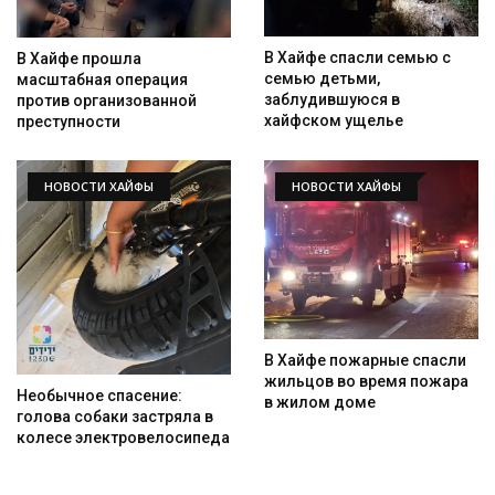
В Хайфе спасли семью с
В Хайфе прошла
семью детьми,
масштабная операция
заблудившуюся в
против организованной
хайфском ущелье
преступности
НОВОСТИ ХАЙФЫ
НОВОСТИ ХАЙФЫ
Искать
В Хайфе пожарные спасли
жильцов во время пожара
Необычное спасение:
в жилом доме
голова собаки застряла в
колесе электровелосипеда