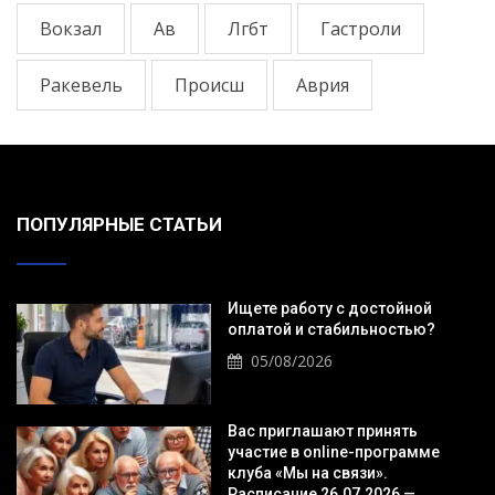
Вокзал
Ав
Лгбт
Гастроли
Ракевель
Происш
Аврия
ПОПУЛЯРНЫЕ СТАТЬИ
Ищете работу с достойной
оплатой и стабильностью?
05/08/2026
Вас приглашают принять
участие в online-программе
клуба «Мы на связи».
Расписание 26.07.2026 —