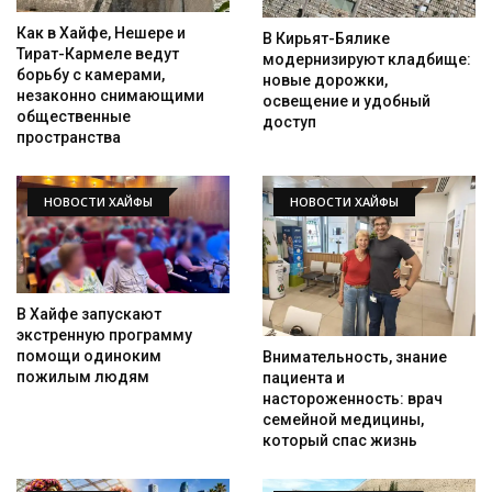
Как в Хайфе, Нешере и
В Кирьят-Бялике
Тират-Кармеле ведут
модернизируют кладбище:
борьбу с камерами,
новые дорожки,
незаконно снимающими
освещение и удобный
общественные
доступ
пространства
НОВОСТИ ХАЙФЫ
НОВОСТИ ХАЙФЫ
В Хайфе запускают
экстренную программу
помощи одиноким
Внимательность, знание
пожилым людям
пациента и
настороженность: врач
семейной медицины,
который спас жизнь