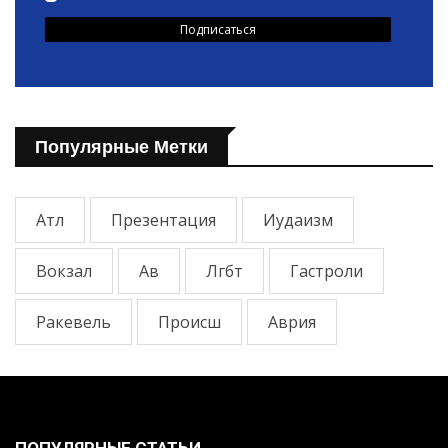
Популярные Метки
Атл
Презентация
Иудаизм
Вокзал
Ав
Лгбт
Гастроли
Ракевель
Происш
Аврия