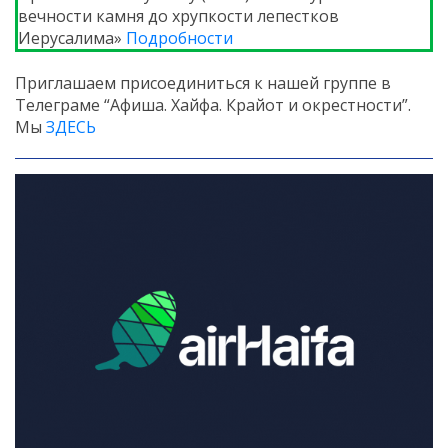
вечности камня до хрупкости лепестков
Иерусалима»
Подробности
Приглашаем присоединиться к нашей группе в
Телеграме “Афиша. Хайфа. Крайот и окрестности”.
Мы
ЗДЕСЬ