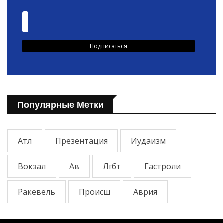
Популярные Метки
Атл
Презентация
Иудаизм
Вокзал
Ав
Лгбт
Гастроли
Ракевель
Происш
Аврия