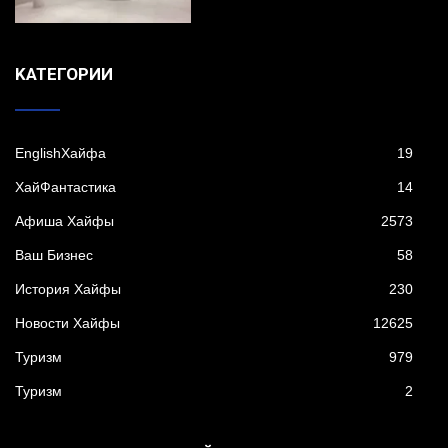
KАТЕГОРИИ
EnglishХайфа
19
XайФантастика
14
Афиша Хайфы
2573
Ваш Бизнес
58
История Хайфы
230
Новости Хайфы
12625
Туризм
979
Туризм
2