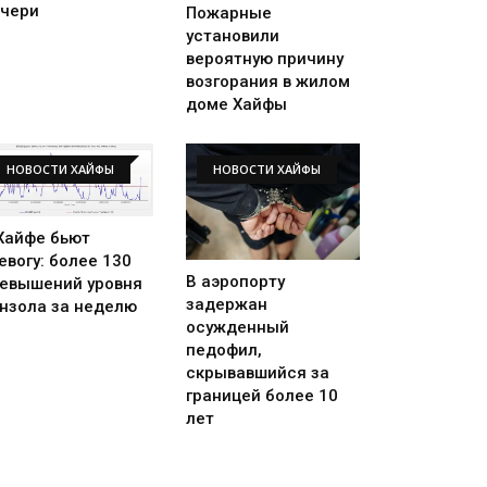
чери
Пожарные
установили
вероятную причину
возгорания в жилом
доме Хайфы
НОВОСТИ ХАЙФЫ
НОВОСТИ ХАЙФЫ
Хайфе бьют
евогу: более 130
В аэропорту
евышений уровня
задержан
нзола за неделю
осужденный
педофил,
скрывавшийся за
границей более 10
лет