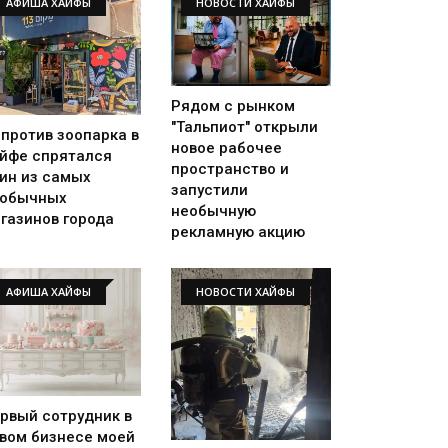
АФИША ХАЙФЫ
НОВОСТИ ХАЙФЫ
Рядом с рынком
"Тальпиот" открыли
против зоопарка в
новое рабочее
йфе спрятался
пространство и
ин из самых
запустили
еобычных
необычную
газинов города
рекламную акцию
АФИША ХАЙФЫ
НОВОСТИ ХАЙФЫ
рвый сотрудник в
вом бизнесе моей