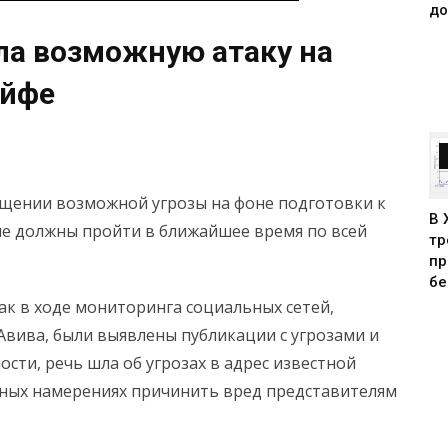
до
ла возможную атаку на
айфе
щении возможной угрозы на фоне подготовки к
В 
е должны пройти в ближайшее время по всей
тр
пр
бе
как в ходе мониторинга социальных сетей,
Авива, были выявлены публикации с угрозами и
сти, речь шла об угрозах в адрес известной
жных намерениях причинить вред представителям