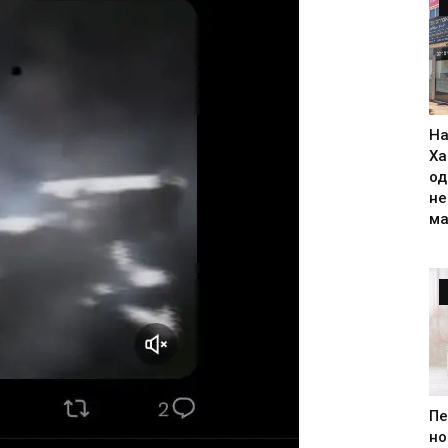
На
Ха
од
н
ма
Пе
но