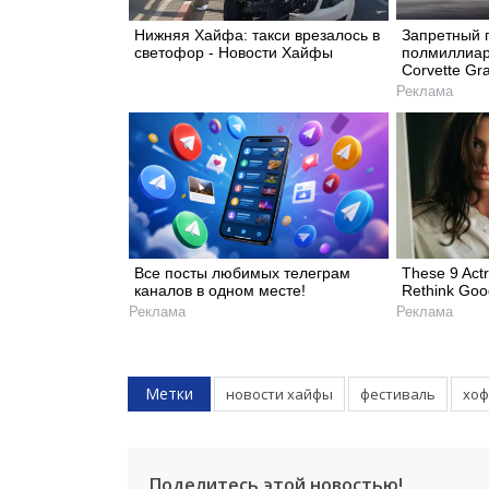
Нижняя Хайфа: такси врезалось в
Запретный 
светофор - Новости Хайфы
полмиллиар
Corvette Gr
Реклама
Все посты любимых телеграм
These 9 Act
каналов в одном месте!
Rethink Good
Реклама
Реклама
Метки
новости хайфы
фестиваль
хоф
Поделитесь этой новостью!