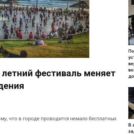
П
ус
ве
во
 летний фестиваль меняет
до
дения
му, что в городе проводится немало бесплатных
В 
за