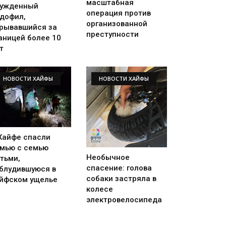
масштабная
ужденный
операция против
дофил,
организованной
рывавшийся за
преступности
аницей более 10
т
НОВОСТИ ХАЙФЫ
НОВОСТИ ХАЙФЫ
Хайфе спасли
мью с семью
Необычное
тьми,
спасение: голова
блудившуюся в
собаки застряла в
йфском ущелье
колесе
электровелосипеда