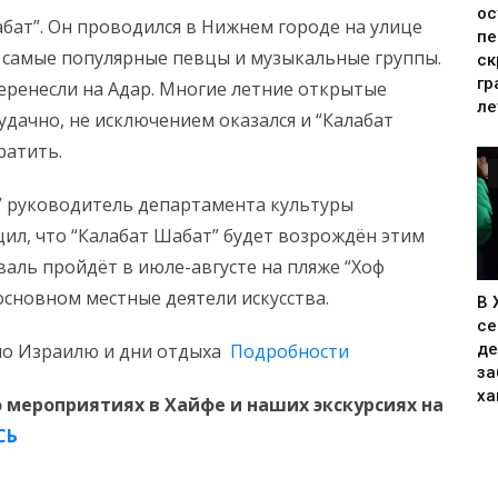
ос
бат”. Он проводился в Нижнем городе на улице
пе
 самые популярные певцы и музыкальные группы.
ск
гр
еренесли на Адар. Многие летние открытые
ле
дачно, не исключением оказался и “Калабат
ратить.
” руководитель департамента культуры
ил, что “Калабат Шабат” будет возрождён этим
валь пройдёт в июле-августе на пляже “Хоф
основном местные деятели искусства.
В 
се
по Израилю и дни отдыха
Подробности
де
за
ха
 мероприятиях в Хайфе и наших экскурсиях на
СЬ