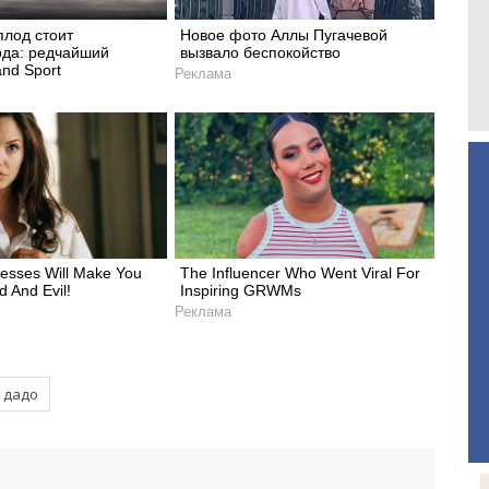
плод стоит
Новое фото Аллы Пугачевой
да: редчайший
вызвало беспокойство
and Sport
Реклама
resses Will Make You
The Influencer Who Went Viral For
 And Evil!
Inspiring GRWMs
Реклама
 дадо