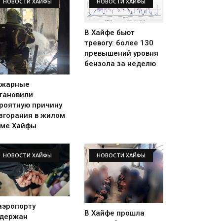
НОВОСТИ ХАЙФЫ
НОВОСТИ ХАЙФЫ
В Хайфе бьют
тревогу: более 130
превышений уровня
бензола за неделю
ожарные
тановили
роятную причину
згорания в жилом
ме Хайфы
НОВОСТИ ХАЙФЫ
НОВОСТИ ХАЙФЫ
аэропорту
В Хайфе прошла
держан