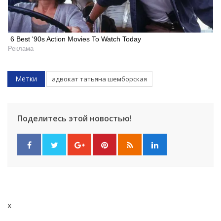
6 Best '90s Action Movies To Watch Today
Реклама
Метки
адвокат татьяна шемборская
Поделитесь этой новостью!
x