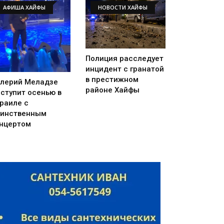
АФИША ХАЙФЫ
НОВОСТИ ХАЙФЫ
Полиция расследует
инцидент с гранатой
в престижном
лерий Меладзе
районе Хайфы
ступит осенью в
раиле с
инственным
нцертом