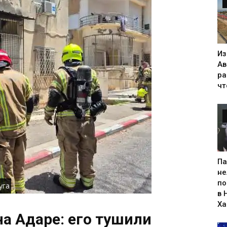
Из
Ав
ра
чт
Па
не
по
уга
в 
Х
а Адаре: его тушили