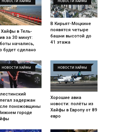
НОВОСТИ ХАЙФЫ
НОВОСТИ ХАЙФЫ
В Кирьят-Моцкине
появятся четыре
 Хайфы в Тель-
башни высотой до
ив за 30 минут:
41 этажа
боты начались,
о будет сделано
НОВОСТИ ХАЙФЫ
НОВОСТИ ХАЙФЫ
лестинский
Хорошие авиа
легал задержан
новости: полёты из
сле поножовщины
Хайфы в Европу от 89
Нижнем городе
евро
айфы