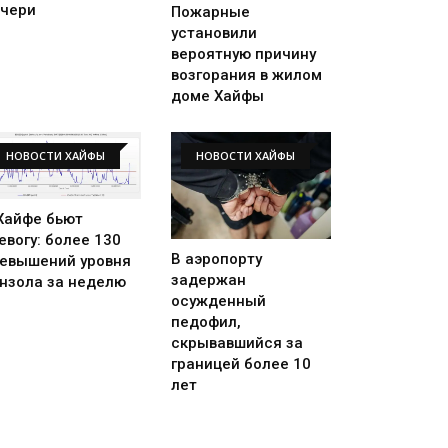
чери
Пожарные
установили
вероятную причину
возгорания в жилом
доме Хайфы
НОВОСТИ ХАЙФЫ
НОВОСТИ ХАЙФЫ
Хайфе бьют
евогу: более 130
В аэропорту
евышений уровня
задержан
нзола за неделю
осужденный
педофил,
скрывавшийся за
границей более 10
лет