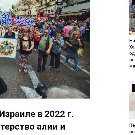
На
Ха
од
н
ма
Израиле в 2022 г.
терство алии и
Пе
но