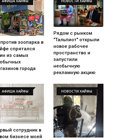
АФИША ХАЙФЫ
НОВОСТИ ХАЙФЫ
Рядом с рынком
"Тальпиот" открыли
против зоопарка в
новое рабочее
йфе спрятался
пространство и
ин из самых
запустили
еобычных
необычную
газинов города
рекламную акцию
АФИША ХАЙФЫ
НОВОСТИ ХАЙФЫ
рвый сотрудник в
вом бизнесе моей