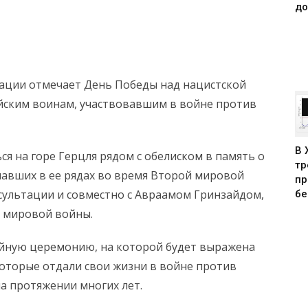
до
рации отмечает День Победы над нацистской
йским воинам, участвовавшим в войне против
В 
ся на горе Герцля рядом с обелиском в память о
тр
павших в ее рядах во время Второй мировой
пр
сультации и совместно с Авраамом Гринзайдом,
бе
 мировой войны.
йную церемонию, на которой будет выражена
которые отдали свои жизни в войне против
на протяжении многих лет.