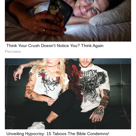
Think Your Crush Doesn't Notice You? Think Again
Реклама
Unveiling Hypocrisy: 15 Taboos The Bible Condemns!