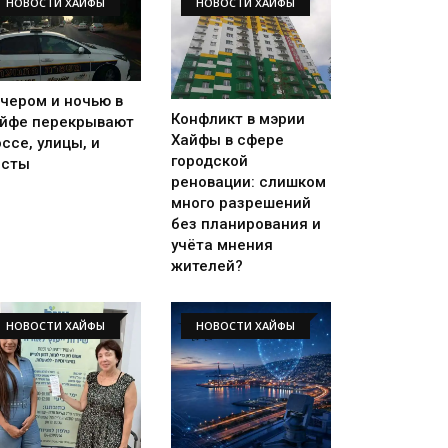
НОВОСТИ ХАЙФЫ
НОВОСТИ ХАЙФЫ
чером и ночью в
Конфликт в мэрии
йфе перекрывают
Хайфы в сфере
ссе, улицы, и
городской
осты
реновации: слишком
много разрешений
без планирования и
учёта мнения
жителей?
НОВОСТИ ХАЙФЫ
НОВОСТИ ХАЙФЫ