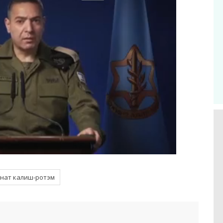
нат калиш-ротэм