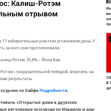
ос: Калиш-Ротэм
Ин
ельным отрывом
ве
ше
пр
а 17 избирательных участках установили урны. У
ь за кого они проголосовали.
Калиш-Ротэм, 35,8% – Йона Яав.
-Ротэм с сокрушительной победой, впрочем, на
Об
ные результаты.
В 
де
экскурсию по Хайфе
Подробности
,
естиваль «Открытые дома в друзских
ые регулярные экскурсии по Израилю и дни