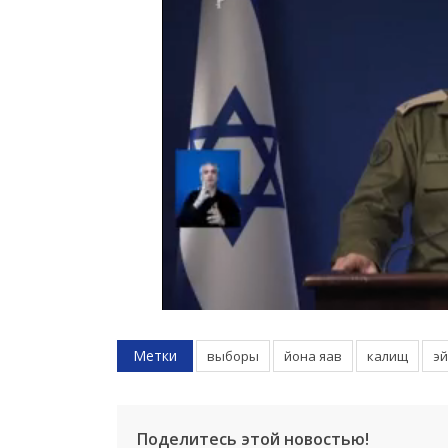
Метки
выборы
йона яав
калищ
эй
Поделитесь этой новостью!