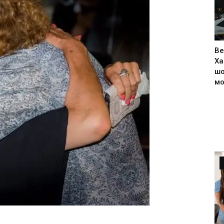
Ве
Ха
шо
м