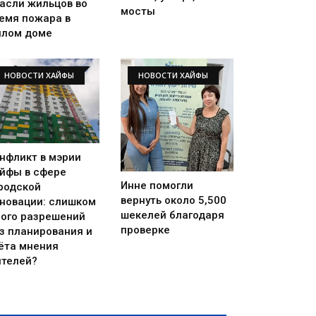
асли жильцов во
мосты
емя пожара в
лом доме
НОВОСТИ ХАЙФЫ
НОВОСТИ ХАЙФЫ
нфликт в мэрии
йфы в сфере
Инне помогли
родской
вернуть около 5,500
новации: слишком
шекелей благодаря
ого разрешений
проверке
з планирования и
ёта мнения
телей?