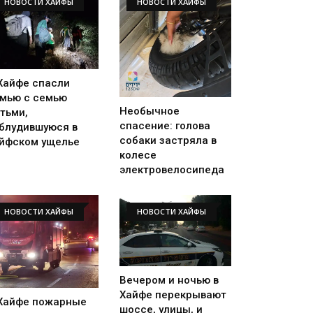
НОВОСТИ ХАЙФЫ
НОВОСТИ ХАЙФЫ
Хайфе спасли
мью с семью
Необычное
тьми,
спасение: голова
блудившуюся в
собаки застряла в
йфском ущелье
колесе
электровелосипеда
НОВОСТИ ХАЙФЫ
НОВОСТИ ХАЙФЫ
Вечером и ночью в
Хайфе перекрывают
Хайфе пожарные
шоссе, улицы, и