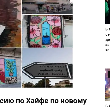
В 
се
де
за
ха
сию по Хайфе по новому
В 