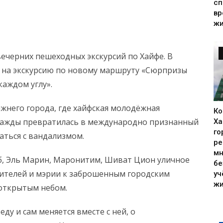
сп
вр
жи
ечерних пешеходных экскурсий по Хайфе. В
ас на экскурсию по новому маршруту «Сюрпризы
каждом углу».
жнего города, где хайфская молодёжная
Ко
днажды превратилась в международно признанный
Ха
го
аться с вандализмом.
ре
мн
иб, Эль Марин, Маронитим, Шиват Цион уличное
бе
жителей и мэрии к заброшенным городским
уч
жи
 открытым небом.
ду и сам меняется вместе с ней, о