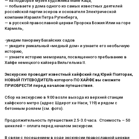
— на подворье музея художника Мане Каца,
— побываете у дома одного из самых известных деятелей
российской партии эсеров и основателя Электрической
компании Израиля Петра Рутенберга,
— в русской православной церкви Пророка Божия Илии на горе
Кармель,
-увидим панораму Бахайских садов
— увидите уникальный «медный дом» и узнаете его необычную
историю,
— узнаете историю мемориала, посвященного пребыванию в
Хайфе немецкого кайзера Вильгельма II.
Экскурсию проводит известный хайфский гид Юрий Полторак,
НОВЫЙ ПУТЕВОДИТЕЛЬ которого ПО ХАЙФЕ вы сможете
ПРИОБРЕСТИ перед началом путешествия.
Сбор на экскурсию в 9:00 возле выхода из верхней станции
хайфского метро (адрес Шдерот ха-Наси, 119) и рядом с
бетонным роялем (см. фото).
Продолжительность путешествия 2.5-3.0 часа. Стоимость – 50
шекелей – оплата перед началом экскурсии.
В связи с посещением в ходе экскурсии православной церкви