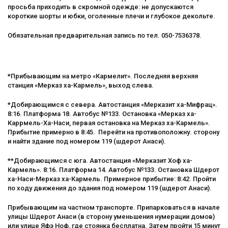
просьба приходить в скромной одежде: не допускаются
короткие шорты и юбки, оголенные плечи и глубокое декольте.
Обязательная предварительная запись по тел. 050-7536378.
*Прибывающим на метро «Кармелит». Последняя верхняя
станция «Мерказ ха-Кармель», выход слева.
*Добирающимся с севера. Автостанция «Мерказит ха-Мифрац».
8:16. Платформа 18. Автобус №133. Остановка «Мерказ ха-
Каррмель-Ха-Наси, первая остановка на Мерказ ха-Кармель».
Прибытие примерно в 8:45. Перейти на противоположну. сторону
и найти здание под номером 119 (шдерот Анаси).
**Добирающимся с юга. Автостанция «Мерказит Хоф ха-
Кармель». 8:16. Платформа 14. Автобус №133. Остановка Шдерот
ха-Наси-Мерказ ха-Кармель. Примерное прибытие: 8:42. Пройти
по ходу движения до здания под номером 119 (шдерот Анаси).
Прибывающим на частном транспорте. Припарковаться в начале
улицы Шдерот Анаси (в сторону уменьшения нумерации домов)
или улице Яфэ Ноф, где стоянка бесплатна. Затем пройти 15 минут