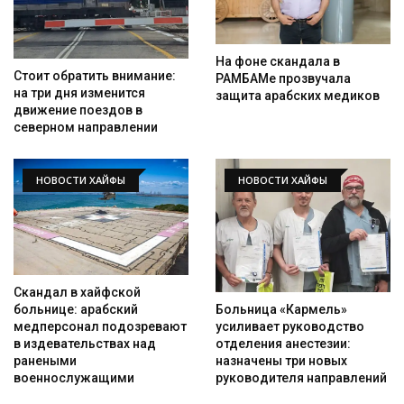
На фоне скандала в
Стоит обратить внимание:
РАМБАМе прозвучала
на три дня изменится
защита арабских медиков
движение поездов в
северном направлении
НОВОСТИ ХАЙФЫ
НОВОСТИ ХАЙФЫ
Скандал в хайфской
Больница «Кармель»
больнице: арабский
усиливает руководство
медперсонал подозревают
отделения анестезии:
в издевательствах над
назначены три новых
ранеными
руководителя направлений
военнослужащими