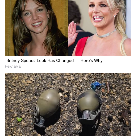
Britney Spears' Look Has Changed — Here's Why
Реклама