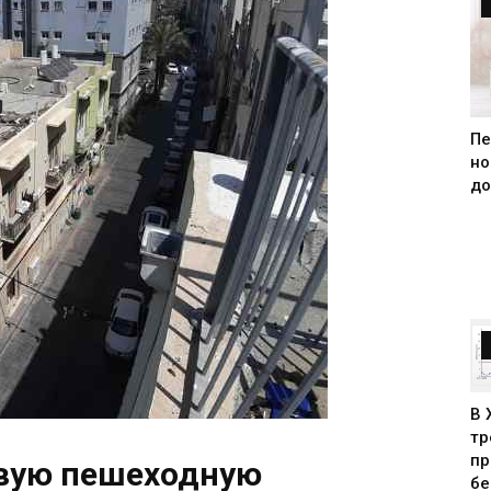
Пе
но
до
В 
тр
пр
овую пешеходную
бе