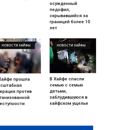
осужденный
педофил,
скрывавшийся за
границей более 10
лет
НОВОСТИ ХАЙФЫ
НОВОСТИ ХАЙФЫ
В Хайфе спасли
Хайфе прошла
семью с семью
сштабная
детьми,
ерация против
заблудившуюся в
ганизованной
хайфском ущелье
еступности