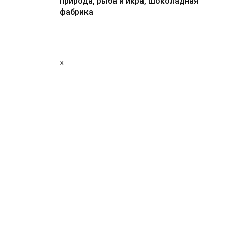
природа, рыба и икра, шоколадная
фабрика
x