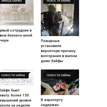
АФИША ХАЙФЫ
НОВОСТИ ХАЙФЫ
рвый сотрудник в
вом бизнесе моей
чери
Пожарные
установили
вероятную причину
возгорания в жилом
доме Хайфы
НОВОСТИ ХАЙФЫ
НОВОСТИ ХАЙФЫ
Хайфе бьют
евогу: более 130
В аэропорту
евышений уровня
задержан
нзола за неделю