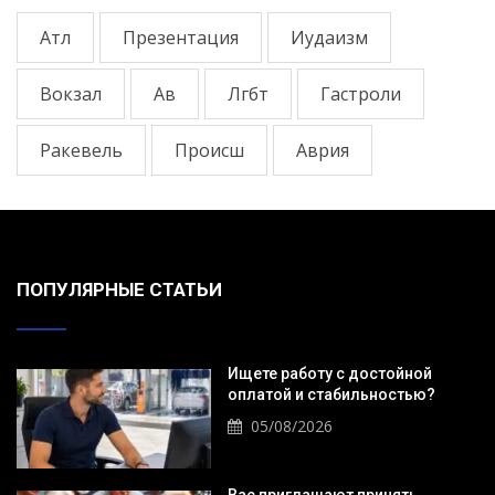
Атл
Презентация
Иудаизм
Вокзал
Ав
Лгбт
Гастроли
Ракевель
Происш
Аврия
ПОПУЛЯРНЫЕ СТАТЬИ
Ищете работу с достойной
оплатой и стабильностью?
05/08/2026