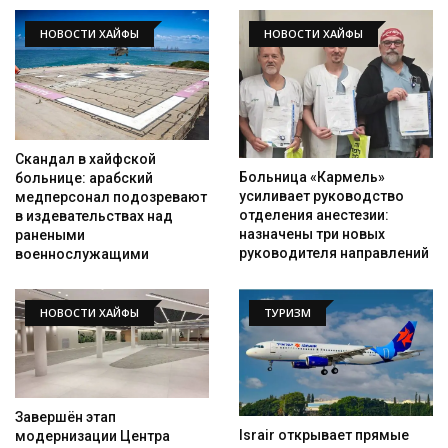
НОВОСТИ ХАЙФЫ
НОВОСТИ ХАЙФЫ
Скандал в хайфской
Больница «Кармель»
больнице: арабский
усиливает руководство
медперсонал подозревают
отделения анестезии:
в издевательствах над
назначены три новых
ранеными
руководителя направлений
военнослужащими
НОВОСТИ ХАЙФЫ
ТУРИЗМ
Завершён этап
Israir открывает прямые
модернизации Центра