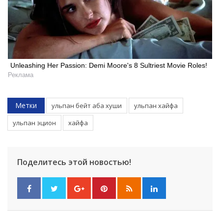
Unleashing Her Passion: Demi Moore's 8 Sultriest Movie Roles!
Реклама
Метки
ульпан бейт аба хуши
ульпан хайфа
ульпан эцион
хайфа
Поделитесь этой новостью!