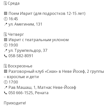
🗓 Среда
🟦 Поем Иврит (для подростков 12-15 лет)
🕕 16:45
📍 ул. Амегиним, 131
🗓 Четверг
🟦 Иврит с театральным уклоном
🕕 19:00
📍 ул. Трумпельдор, 37
📞 058-582-8091
🗓 Воскресенье
🟦 Разговорный клуб «Сиах» в Неве Йосеф, 2 группы
– взрослые и дети
🕕 17:00
📍 Рав Машаш, 1, Матнас Неве-Йосеф
📞 050 666-1525, Рената
Приходите!