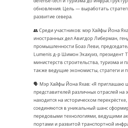
defense-tech и туризма до инфраструкту
обновления. Цель — выработать стратеги
развитие севера.
👥 Среди участников: мэр Хайфы Йона Ях
иностранных дел Авигдор Либерман, ге
промышленности Боаз Леви, председате
Lumenis д-р Шимон Экахуиз, президент Т
министерств строительства, туризма и пла
также ведущие экономисты, стратеги и 
🗣 Мэр Хайфы Йона Яхав: «Я приглашаю
представителей различных отраслей на 
находится на историческом перекрёстке,
соединяются в уникальный шанс сформир
передовыми технологиями, ведущими а
портами и развитой транспортной инфрас