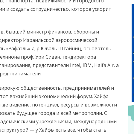
ры, транспорта, недвижимости и городского
и и создать сотрудничество, которое ускорит
ав, бывший министр финансов, обороны и
ндиректор Израильской аэрокосмической
ль «Рафаэль» д-р Юваль Штайниц, основатель
ехниона проф. Ури Сиван, гендиректора
нирования, представители Intel, IBM, Haifa Air, а
предприниматели.
 широкую общественность, предпринимателей и
этот важнейший экономический форум. Хайфа
 где видение, потенциал, ресурсы и возможности
овать будущее города и всей метрополии. С
кадемическими учреждениями, международными
труктурой — у Хайфы есть всё, чтобы стать