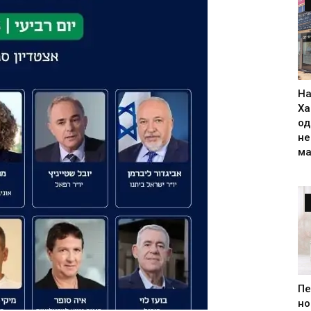
На
Ха
од
н
ма
Пе
но