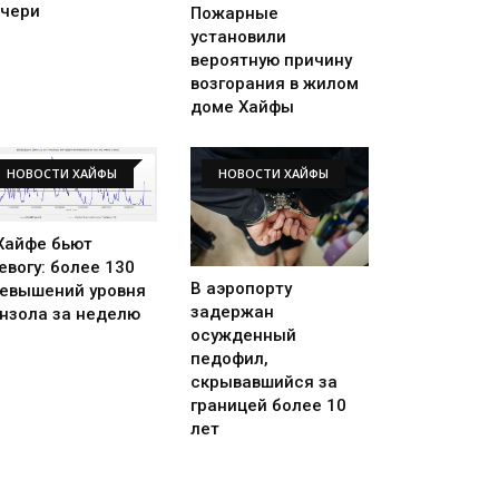
чери
Пожарные
установили
вероятную причину
возгорания в жилом
доме Хайфы
НОВОСТИ ХАЙФЫ
НОВОСТИ ХАЙФЫ
Хайфе бьют
евогу: более 130
В аэропорту
евышений уровня
задержан
нзола за неделю
осужденный
педофил,
скрывавшийся за
границей более 10
лет