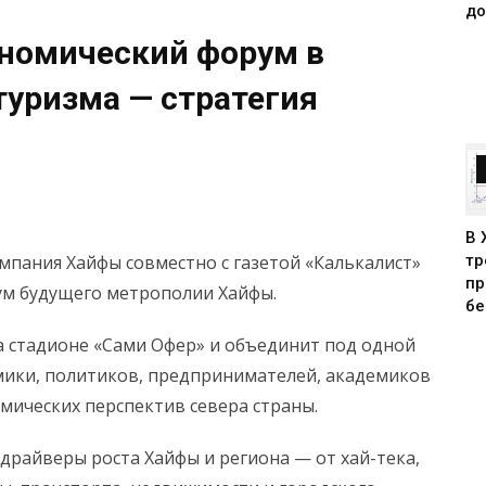
до
ономический форум в
 туризма — стратегия
В 
тр
мпания Хайфы совместно с газетой «Калькалист»
пр
ум будущего метрополии Хайфы.
бе
 на стадионе «Сами Офер» и объединит под одной
ики, политиков, предпринимателей, академиков
мических перспектив севера страны.
драйверы роста Хайфы и региона — от хай-тека,