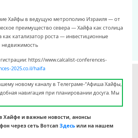
ние Хайфы в ведущую метрополию Израиля — от
ческое преимущество севера — Хайфа как столица
га как катализатор роста — инвестиционные
 и недвижимость
страции: https://www.calcalist-conferences-
nces-2025.co.il/haifa
ашему новому каналу в Телеграме-“Афиша Хайфы,
Удобная навигация при планировании досуга. Мы
в Хайфе и
важные новости, анонсы
ефон
через сеть Вотсап
Здесь
или на нашем