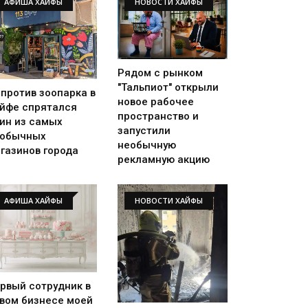
АФИША ХАЙФЫ
НОВОСТИ ХАЙФЫ
Рядом с рынком
"Тальпиот" открыли
против зоопарка в
новое рабочее
йфе спрятался
пространство и
ин из самых
запустили
еобычных
необычную
газинов города
рекламную акцию
АФИША ХАЙФЫ
НОВОСТИ ХАЙФЫ
рвый сотрудник в
вом бизнесе моей