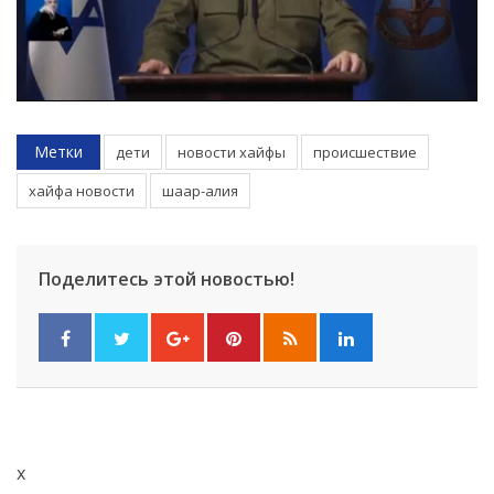
Метки
дети
новости хайфы
происшествие
хайфа новости
шаар-алия
Поделитесь этой новостью!
x