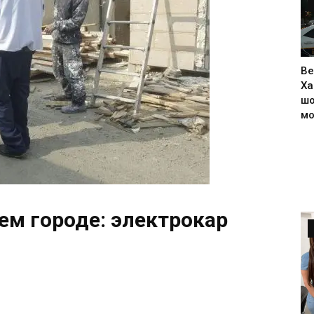
Ве
Ха
шо
м
м городе: электрокар