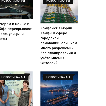
НОВОСТИ ХАЙФЫ
НОВОСТИ ХАЙФЫ
чером и ночью в
Конфликт в мэрии
йфе перекрывают
Хайфы в сфере
ссе, улицы, и
городской
осты
реновации: слишком
много разрешений
без планирования и
учёта мнения
жителей?
НОВОСТИ ХАЙФЫ
НОВОСТИ ХАЙФЫ