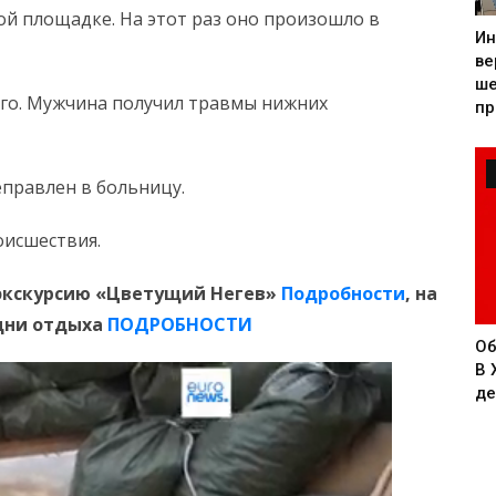
й площадке. На этот раз оно произошло в
Ин
ве
ше
его. Мужчина получил травмы нижних
пр
еправлен в больницу.
оисшествия.
 экскурсию «Цветущий Негев»
Подробности
, на
дни отдыха
ПОДРОБНОСТИ
Об
В 
де