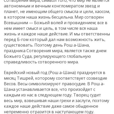
Сотворения мира, символ того, что мир не является
автономным и вечным конгломератом звезд и
планет, не имеющим общего смысла и цели, хаосом,
в котором наша жизнь бесцельна. Мир сотворен
Всевышним — Божьей волей и провидением; все в
нем имеет смысл и цель, в том числе вся наша
жизнь и каждое наше действие. И мы ответственны
перед Б-гом который дал нам возможность жить,
существовать. Поэтому день Рош а-Шана,
праздника Сотворения мира, является также днем
Божьего Суда, регулирующего глобальную
справедливость сотворенного мира.
Еврейский новый год (Рош а-Шана) празднуется в
месяц Тишрей, которому соответствует созвездие
Весов. Весы символизируют правосудие. В Рош а-
Шана устанавливается все, что произойдет с
каждым из нас в следующем году. Творец судит
весь мир, взвешивая наши грехи и заслуги, поэтому
каждое наше действие даже самое обыденное
непременно отразится в наступающем году.