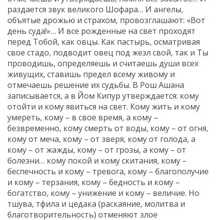
раздается звук великого Шофара… И ангелы,
объятые дрожью и страхом, провозглашают: «Вот
день суда!»… И все рожденные на свет проходят
перед Тобой, как овцы. Как пастырь, осматривая
свое стадо, подводит овец под жезл свой, так и Ты
проводишь, определяешь и считаешь души всех
живущих, ставишь предел всему живому и
отмечаешь решение их судьбы. В Рош Ашана
записывается, а в Йом Кипур утверждается: кому
отойти и кому явиться на свет. Кому жить и кому
умереть, кому – в свое время, а кому –
безвременно, кому смерть от воды, кому – от огня,
кому от меча, кому – от зверя, кому от голода, а
кому – от жажды, кому – от грозы, а кому – от
болезни… кому покой и кому скитания, кому –
беспечность и кому – тревога, кому – благополучие
и кому – терзания, кому – бедность и кому –
богатство, кому – унижение и кому – величие. Но
тшува, тфила и цедака (раскаяние, молитва и
благотворительность) отменяют злое