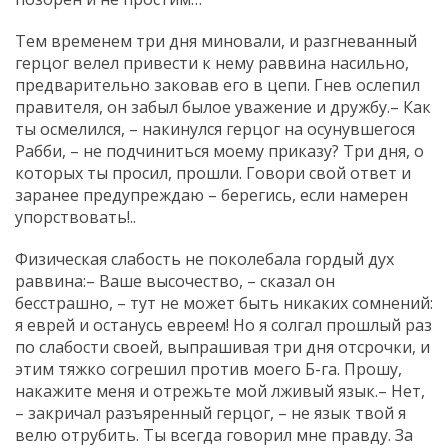
Тем временем три дня миновали, и разгневанный
герцог велел привести к нему раввина насильно,
предварительно заковав его в цепи. Гнев ослепил
правителя, он забыл былое уважение и дружбу.– Как
ты осмелился, – накинулся герцог на осунувшегося
Рабби, – не подчиниться моему приказу? Три дня, о
которых ты просил, прошли. Говори свой ответ и
заранее предупреждаю – берегись, если намерен
упорствовать!..
Физическая слабость не поколебала гордый дух
раввина:– Ваше высочество, – сказал он
бесстрашно, – тут не может быть никаких сомнений:
я еврей и останусь евреем! Но я солгал прошлый раз
по слабости своей, выпрашивая три дня отсрочки, и
этим тяжко согрешил против моего Б-га. Прошу,
накажите меня и отрежьте мой лживый язык.– Нет,
– закричал разъяренный герцог, – не язык твой я
велю отрубить. Ты всегда говорил мне правду. За