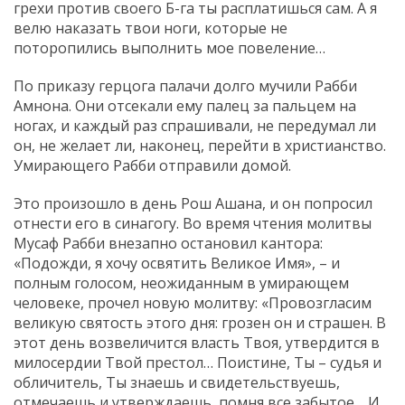
грехи против своего Б-га ты расплатишься сам. А я
велю наказать твои ноги, которые не
поторопились выполнить мое повеление…
По приказу герцога палачи долго мучили Рабби
Амнона. Они отсекали ему палец за пальцем на
ногах, и каждый раз спрашивали, не передумал ли
он, не желает ли, наконец, перейти в христианство.
Умирающего Рабби отправили домой.
Это произошло в день Рош Ашана, и он попросил
отнести его в синагогу. Во время чтения молитвы
Мусаф Рабби внезапно остановил кантора:
«Подожди, я хочу освятить Великое Имя», – и
полным голосом, неожиданным в умирающем
человеке, прочел новую молитву: «Провозгласим
великую святость этого дня: грозен он и страшен. В
этот день возвеличится власть Твоя, утвердится в
милосердии Твой престол… Поистине, Ты – судья и
обличитель, Ты знаешь и свидетельствуешь,
отмечаешь и утверждаешь, помня все забытое… И