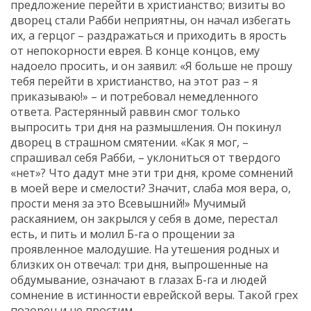
предложение перейти в христианство; визиты во
дворец стали Рабби неприятны, он начал избегать
их, а герцог – раздражаться и приходить в ярость
от непокорности еврея. В конце концов, ему
надоело просить, и он заявил: «Я больше не прошу
тебя перейти в христианство, на этот раз – я
приказываю!» – и потребовал немедленного
ответа. Растерянный раввин смог только
выпросить три дня на размышления. Он покинул
дворец в страшном смятении. «Как я мог, –
спрашивал себя Рабби, – уклониться от твердого
«нет»? Что дадут мне эти три дня, кроме сомнений
в моей вере и смелости? Значит, слаба моя вера, о,
прости меня за это Всевышний!» Мучимый
раскаянием, он закрылся у себя в доме, перестал
есть, и пить и молил Б-га о прощении за
проявленное малодушие. На утешения родных и
близких он отвечал: три дня, выпрошенные на
обдумывание, означают в глазах Б-га и людей
сомнение в истинности еврейской веры. Такой грех
позорен и не простим…