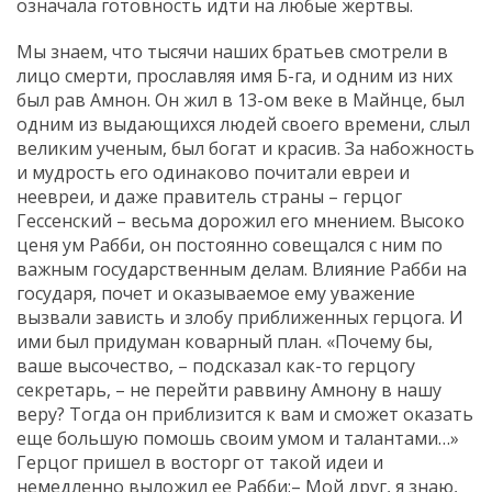
означала готовность идти на любые жертвы.
Мы знаем, что тысячи наших братьев смотрели в
лицо смерти, прославляя имя Б-га, и одним из них
был рав Амнон. Он жил в 13-ом веке в Майнце, был
одним из выдающихся людей своего времени, слыл
великим ученым, был богат и красив. За набожность
и мудрость его одинаково почитали евреи и
неевреи, и даже правитель страны – герцог
Гессенский – весьма дорожил его мнением. Высоко
ценя ум Рабби, он постоянно совещался с ним по
важным государственным делам. Влияние Рабби на
государя, почет и оказываемое ему уважение
вызвали зависть и злобу приближенных герцога. И
ими был придуман коварный план. «Почему бы,
ваше высочество, – подсказал как-то герцогу
секретарь, – не перейти раввину Амнону в нашу
веру? Тогда он приблизится к вам и сможет оказать
еще большую помошь своим умом и талантами…»
Герцог пришел в восторг от такой идеи и
немедленно выложил ее Рабби:– Мой друг, я знаю,