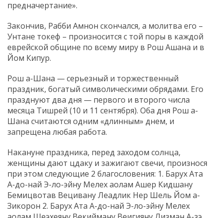
предначертание».
Закончив, Рабби Амнон скончался, а молитва его –
Унтане токеф – произносится с той поры в каждой
еврейской общине по всему миру в Рош Ашана и в
Йом Кипур.
Рош а-Шана — серьезный и торжественный
праздник, богатый символическими обрядами. Его
празднуют два дня — первого и второго числа
месяца Тишрей (10 и 11 сентября). Оба дня Рош а-
Шана считаются одним «длинным» днем, и
запрещена любая работа.
Накануне праздника, перед заходом солнца,
женщины дают цдаку и зажигают свечи, произнося
при этом следующие 2 благословения: 1. Барух Ата
А-до-най Э-ло-эйну Мелех аолам Ашер Кидшану
Бемицвотав Вецивану Леадлик Нер Шель Йом а-
Зикорон 2. Барух Ата А-до-най Э-ло-эйну Мелех
аолам Шеэхеяну Векийману Веигияну Лизман А-зэ.