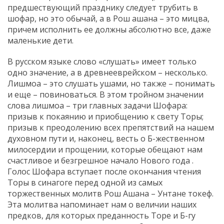
предшествующий празднику следует трубить в
шофар, но это обычай, а в Рош ашана – это мицва,
причем исполнить ее должны абсолютно все, даже
маленькие дети.
В русском языке слово «слушать» имеет только
одно значение, а в древнееврейском – несколько.
Лишмоа – это слушать ушами, но также – понимать
и еще – повиноваться. В этом тройном значении
слова лишмоа – три главных задачи Шофара:
призыв к покаянию и приобщению к свету Торы;
призыв к преодолению всех препятствий на нашем
духовном пути и, наконец, весть о Б-жественном
милосердии и прощении, которые обещают нам
счастливое и безгрешное начало Нового года .
Голос Шофара вступает после окончания чтения
Торы в синагоге перед одной из самых
торжественных молитв Рош Ашана – Унтане токеф.
Эта молитва напоминает нам о величии наших
предков, для которых преданность Торе и Б-гу