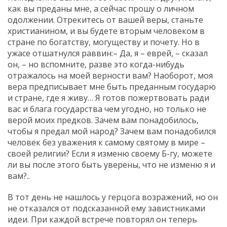
как вы преданы мне, а сейчас прошу о личном
одолжении. Отрекитесь от вашей веры, станьте
христианином, и вы будете вторым человеком в
стране по богатству, могуществу и почету. Но в
ужасе отшатнулся раввин:– Да, я – еврей, – сказал
он, – но вспомните, разве это когда-нибудь
отражалось на моей верности вам? Наоборот, моя
вера предписывает мне быть преданным государю
и стране, где я живу… Я готов пожертвовать ради
вас и блага государства чем угодно, но только не
верой моих предков. Зачем вам понадобилось,
чтобы я предал мой народ? Зачем вам понадобился
человек без уважения к самому святому в мире –
своей религии? Если я изменю своему Б-гу, можете
ли вы после этого быть уверены, что не изменю я и
вам?..
В тот день не нашлось у герцога возражений, но он
не отказался от подсказанной ему завистниками
идеи. При каждой встрече повторял он теперь