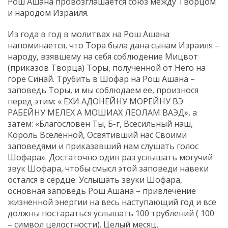
Рош Ашана провозглашается союз между Творцом
и народом Израиля.
Из года в год в молитвах на Рош Ашана
напоминается, что Тора была дана сынам Израиля –
народу, взявшему на себя соблюдение Мицвот
(приказов Творца) Торы, полученной от Него на
горе Синай. Трубить в Шофар на Рош Ашана –
заповедь Торы, и мы соблюдаем ее, произнося
перед этим: « ЕХИ АДОНЕЙНУ МОРЕЙНУ ВЭ
РАБЕЙНУ МЕЛЕХ А МОШИАХ ЛЕОЛАМ ВАЭД», а
затем: «Благословен Ты, Б-г, Всесильный наш,
Король Вселенной, Освятивший нас Своими
заповедями и приказавший нам слушать голос
Шофара». Достаточно один раз услышать могучий
звук Шофара, чтобы смысл этой заповеди навеки
остался в сердце. Услышать звуки Шофара,
основная заповедь Рош Ашана – привлечение
жизненной энергии на весь наступающий год и все
должны постараться услышать 100 трублений ( 100
– символ целостности). Целый месяц,