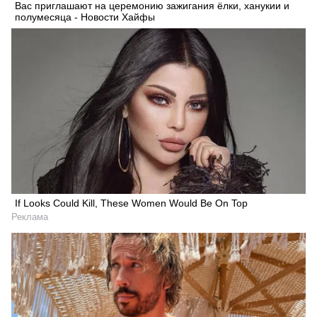
Вас приглашают на церемонию зажигания ёлки, ханукии и
полумесяца - Новости Хайфы
If Looks Could Kill, These Women Would Be On Top
Реклама