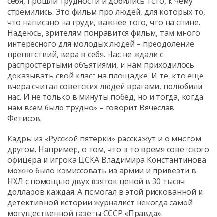
себя, прошли трудности и добились того, к чему
стремились. Это фильм про людей, для которых то,
что написано на груди, важнее того, что на спине.
Надеюсь, зрителям понравится фильм, там много
интересного для молодых людей – преодоление
препятствий, вера в себя. Нас не ждали с
распростертыми объятиями, и нам приходилось
доказывать свой класс на площадке. И те, кто еще
вчера считал советских людей врагами, полюбили
нас. И не только в минуты побед, но и тогда, когда
нам всем было трудно» – говорит Вячеслав
Фетисов.
Кадры из «Русской пятерки» расскажут и о многом
другом. Например, о том, что в то время советского
офицера и игрока ЦСКА Владимира Константинова
можно было комиссовать из армии и привезти в
НХЛ с помощью двух взяток ценой в 30 тысяч
долларов каждая. А помогал в этой рискованной и
детективной истории журналист некогда самой
могущественной газеты СССР «Правда».