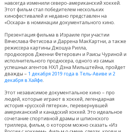
навсегда изменили северо-американский хоккей.
Этот фильм стал победителем нескольких
кинофестивалей и недавно представлен на
«Оскара» в номинации документального кино.
Презентация фильма в Израиле при участии
Вячеслава Фетисова и Даррена МакКартни, а также
режиссера картины Джошуа Рилла,
продюсеров Дженни Фетерович и Раисы Чуриной и
исполнительного продюсера, одного из самых
успешных агентов НХЛ Дэна Мильштейна, пройдет
дважды –
1 декабря 2019 года в Тель-Авиве и 2
декабря в Хайфе
.
Этот независимое документальное кино – про
людей, которые играют в хоккей, легендарная
история «русской пятерки», перевернувшей
американский и канадский хоккей. Это идеальное
сочетание спортивной драмы и шпионского
триллера, фильм, о котором можно сказать «Из
России с хоккеем», фильм о смехе, слезах, крови и