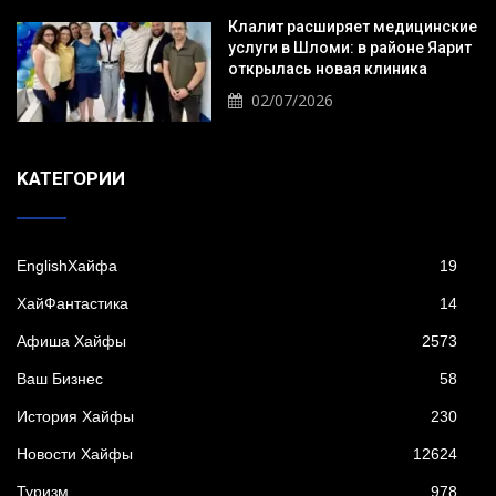
Клалит расширяет медицинские
услуги в Шломи: в районе Яарит
открылась новая клиника
02/07/2026
KАТЕГОРИИ
EnglishХайфа
19
XайФантастика
14
Афиша Хайфы
2573
Ваш Бизнес
58
История Хайфы
230
Новости Хайфы
12624
Туризм
978