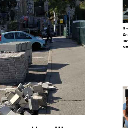
Ве
Ха
шо
м