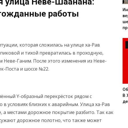
 улица Неве-Шаанана:
Ин
лгожданные работы
ве
ше
пр
итуации, которая сложилась на улице ха-Рав
пиковой и тихой превратилась в проходную,
м Неве-Ганим. После этого изменения из Неве-
к-Поста и шоссе №22.
Об
В 
лённый Y-образный перекрёсток рядом с
де
о в условиях близких к аварийным. Улица ха-Рав
, а местами дорожное покрытие разбито. Так как
 сужают дорожное полотно, что также может