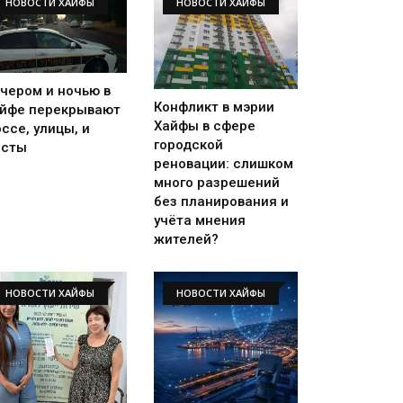
НОВОСТИ ХАЙФЫ
НОВОСТИ ХАЙФЫ
чером и ночью в
Конфликт в мэрии
йфе перекрывают
Хайфы в сфере
ссе, улицы, и
городской
осты
реновации: слишком
много разрешений
без планирования и
учёта мнения
жителей?
НОВОСТИ ХАЙФЫ
НОВОСТИ ХАЙФЫ