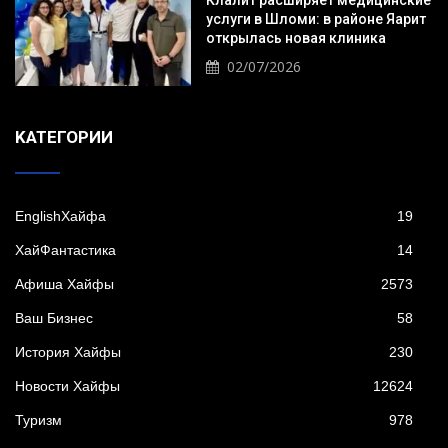
Клалит расширяет медицинские
услуги в Шломи: в районе Яарит
открылась новая клиника
02/07/2026
KАТЕГОРИИ
EnglishХайфа
19
XайФантастика
14
Афиша Хайфы
2573
Ваш Бизнес
58
История Хайфы
230
Новости Хайфы
12624
Туризм
978