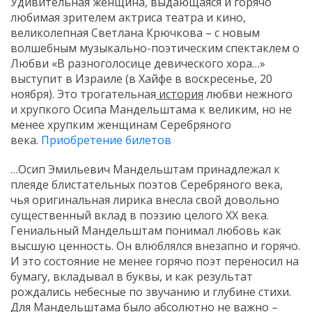
Удивительная женщина, выдающаяся и горячо
любимая зрителем актриса театра и кино,
великолепная Светлана Крючкова – с новым
волшебным музыкально-поэтическим спектаклем о
Любви «В разноголосице девического хора…»
выступит в Израиле (в Хайфе в воскресенье, 20
ноября). Это трогательная
история
любви нежного
и хрупкого Осипа Мандельштама к великим, но не
менее хрупким женщинам Серебряного
века.
Приобретение билетов
…Осип Эмильевич Мандельштам принадлежал к
плеяде блистательных поэтов Серебряного века,
чья оригинальная лирика внесла свой довольно
существенный вклад в поэзию целого XX века.
Гениальный Мандельштам понимал любовь как
высшую ценность. Он влюблялся внезапно и горячо.
И это состояние не менее горячо поэт переносил на
бумагу, вкладывал в буквы, и как результат
рождались небесные по звучанию и глубине стихи.
Для Мандельштама было абсолютно не важно –