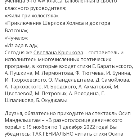
ученица 9-го «А» класса, влюблённая в своего
классного руководителя;
«Жили три холостяка»;
«Приключения Шерлока Холмса и доктора
Ватсона»;
«Чучело»;
«Из ада в ад»;
Сегодня же
Светлана Крючкова
– составитель и
исполнитель многочисленных поэтических
программ, в которые входят стихи Е. Баратынского,
А. Пушкина, М. Лермонтова, Ф. Тютчева, И. Бунина,
И. Тхоржевского, О. Мандельштама, Д. Самойлова,
А. Тарковского, И. Бродского, А. Ахматовой, М.
Цветаевой, М. Петровых, А. Володина, Г.
Шпаликова, Б. Окуджавы.
Друзья, обязательно приходите на спектакль Осип
Мандельштам – «В разноголосице девического
хора!..» с 19 ноября по 1 декабря 2022 года! Вы
убедитесь: ТАК ГЕНИАЛЬНО читать стихи Осипа