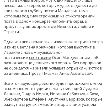
И это важный вопрос – сегодня найдется лишь
несколько актеров, которым удается донести до
зрителя всю глубину поэзии Мандельштама,
которым под силу строчками из стихотворений
поэта в одном концерте наполнить сердца
присутствующих ароматом Нежности, Любви и
Страсти!
Одна из таких немногих – известная актриса театра
и кино Светлана Крючкова, которая выступит в
Израиле с новым музыкально-
поэтическим
спектаклем
Осип Мандельштам – «В
разноголосице девического хора!..». Без сюрпризов
не обойдется – зрители услышат отрывки «Листков
из дневника. Проза. Письма» Анны Ахматовой!..
Все это чарующее действо будет происходить «под
аккомпанемент» удивительных мелодий Луиджи
Леньяни, Эндрю Йорка, Иоганна Себастьяна Баха,
Эберхартера Штефана, Агустина Барриоса, которые
оживут в струнах «живой» гитары в виртуозном