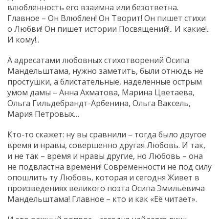
влюбленность его взаимна или безответна.
Главное – Он Влюблен! Он Творит! Он пишет стихи
о Любви! Он пишет истории Посвящений!.. И какие!..
И кому!..
А адресатами любовных стихотворений Осипа
Мандельштама, нужно заметить, были отнюдь не
простушки, а блистательные, наделенные острым
умом дамы – Анна Ахматова, Марина Цветаева,
Ольга Гильдебрандт-Арбенина, Ольга Ваксель,
Мария Петровых…
Кто-то скажет: ну вы сравнили – тогда было другое
время и нравы, совершенно другая Любовь. И так,
и не так – время и нравы другие, но Любовь – она
не подвластна времени! Современности не под силу
опошлить ту Любовь, которая и сегодня Живет в
произведениях великого поэта Осипа Эмильевича
Мандельштама! Главное – кто и как «Её читает».