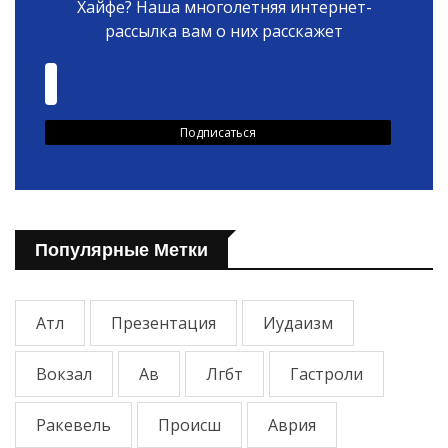
Хайфе? Наша многолетняя интернет-
рассылка вам о них расскажет
Популярные Метки
Атл
Презентация
Иудаизм
Вокзал
Ав
Лгбт
Гастроли
Ракевель
Происш
Аврия