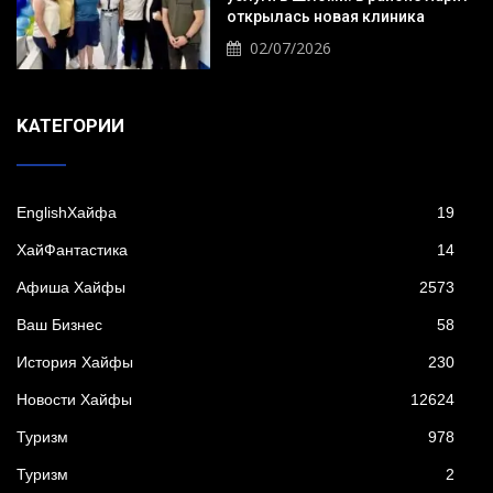
открылась новая клиника
02/07/2026
KАТЕГОРИИ
EnglishХайфа
19
XайФантастика
14
Афиша Хайфы
2573
Ваш Бизнес
58
История Хайфы
230
Новости Хайфы
12624
Туризм
978
Туризм
2