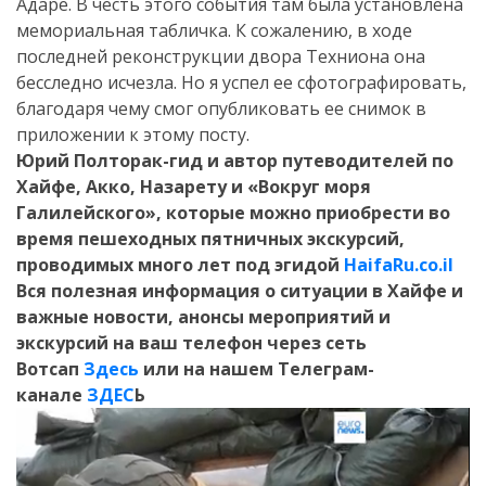
Адаре. В честь этого события там была установлена
мемориальная табличка. К сожалению, в ходе
последней реконструкции двора Техниона она
бесследно исчезла. Но я успел ее сфотографировать,
благодаря чему смог опубликовать ее снимок в
приложении к этому посту.
Юрий Полторак-гид и автор путеводителей по
Хайфе, Акко, Назарету и «Вокруг моря
Галилейского», которые можно приобрести во
время пешеходных пятничных экскурсий,
проводимых много лет под эгидой
HaifaRu.co.il
Вся полезная информация о ситуации в Хайфе и
важные новости, анонсы мероприятий и
экскурсий на ваш телефон
через сеть
Вотсап
Здесь
или на нашем Телеграм-
канале
ЗДЕС
Ь