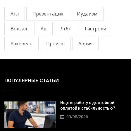
Атл
Презентация
Иудаизм
Вокзал
Ав
Лгбт
Гастроли
Ракевель
Происш
Аврия
ПОПУЛЯРНЫЕ СТАТЬИ
Ищете работу с достойной
оплатой и стабильностью?
05/08/2026