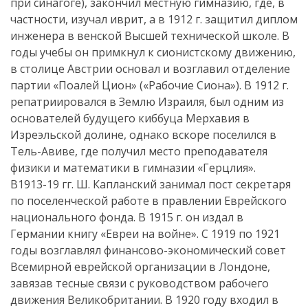
при синагоге), закончил местную гимназию, где, в
частности, изучал иврит, а в 1912 г. защитил диплом
инженера в венской Высшей технической школе. В
годы учебы он примкнул к сионистскому движению,
в столице Австрии основал и возглавил отделение
партии «Поалей Цион» («Рабочие Сиона»). В 1912 г.
репатриировался в Землю Израиля, был одним из
основателей будущего киббуца Мерхавия в
Изреэльской долине, однако вскоре поселился в
Тель-Авиве, где получил место преподавателя
физики и математики в гимназии «Герцлия».
В1913-19 гг. Ш. Капланский занимал пост секретаря
по поселенческой работе в правлении Еврейского
национального фонда. В 1915 г. он издал в
Германии книгу «Евреи на войне». С 1919 по 1921
годы возглавлял финансово-экономический совет
Всемирной еврейской организации в Лондоне,
завязав тесные связи с руководством рабочего
движения Великобритании. В 1920 году входил в