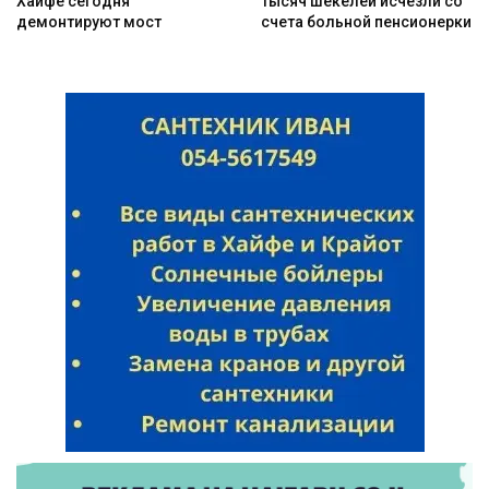
Хайфе сегодня
тысяч шекелей исчезли со
демонтируют мост
счета больной пенсионерки