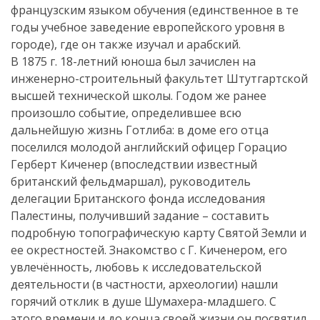
французским языком обучения (единственное в те
годы учебное заведение европейского уровня в
городе), где он также изучал и арабский.
В 1875 г. 18-летний юноша был зачислен на
инженерно-строительный факультет Штутгартской
высшей технической школы. Годом же ранее
произошло событие, определившее всю
дальнейшую жизнь Готлиба: в доме его отца
поселился молодой английский офицер Горацио
Герберт Киченер (впоследствии известный
британский фельдмаршал), руководитель
делегации Британского фонда исследования
Палестины, получивший задание – составить
подробную топографическую карту Святой Земли и
ее окрестностей. Знакомство с Г. Киченером, его
увлечённость, любовь к исследовательской
деятельности (в частности, археологии) нашли
горячий отклик в душе Шумахера-младшего. С
этого времени и до конца своей жизни он посвятил