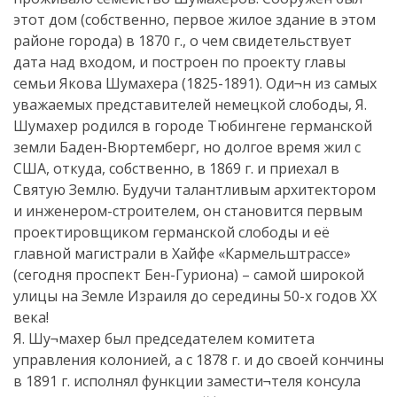
этот дом (собственно, первое жилое здание в этом
районе города) в 1870 г., о чем свидетельствует
дата над входом, и построен по проекту главы
семьи Якова Шумахера (1825-1891). Оди¬н из самых
уважаемых представителей немецкой слободы, Я.
Шумахер родился в городе Тюбингене германской
земли Баден-Вюртемберг, но долгое время жил с
США, откуда, собственно, в 1869 г. и приехал в
Святую Землю. Будучи талантливым архитектором
и инженером-строителем, он становится первым
проектировщиком германской слободы и её
главной магистрали в Хайфе «Кармельштрассе»
(сегодня проспект Бен-Гуриона) – самой широкой
улицы на Земле Израиля до середины 50-х годов ХХ
века!
Я. Шу¬махер был председателем комитета
управления колонией, а с 1878 г. и до своей кончины
в 1891 г. исполнял функции замести¬теля консула