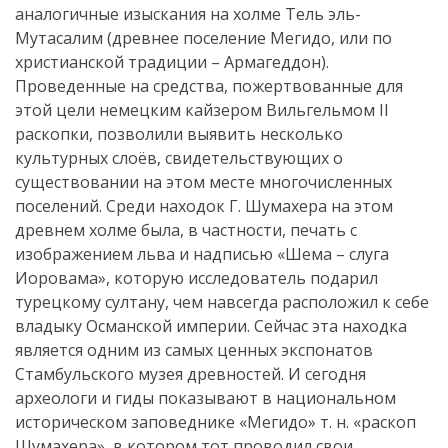
аналогичные изыскания на холме Тель эль-
Мутасалим (древнее поселение Мегидо, или по
христианской традиции – Армагеддон).
Проведенные на средства, пожертвованные для
этой цели немецким кайзером Вильгельмом II
раскопки, позволили выявить несколько
культурных слоёв, свидетельствующих о
существовании на этом месте многочисленных
поселений. Среди находок Г. Шумахера на этом
древнем холме была, в частности, печать с
изображением льва и надписью «Шема – слуга
Иоровама», которую исследователь подарил
турецкому султану, чем навсегда расположил к себе
владыку Османской империи. Сейчас эта находка
является одним из самых ценных экспонатов
Стамбульского музея древностей. И сегодня
археологи и гиды показывают в национальном
историческом заповеднике «Мегидо» т. н. «раскоп
Шумахера», в котором тот проводил свои