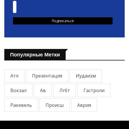
Популярные Метки
Атл
Презентация
Иудаизм
Вокзал
Ав
Лгбт
Гастроли
Ракевель
Происш
Аврия