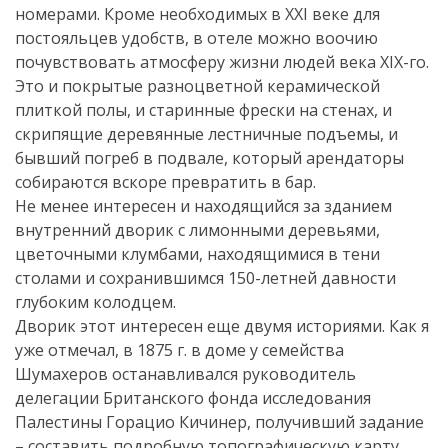
номерами. Кроме необходимых в XXI веке для
постояльцев удобств, в отеле можно воочию
почувствовать атмосферу жизни людей века XIX-го.
Это и покрытые разноцветной керамической
плиткой полы, и старинные фрески на стенах, и
скрипящие деревянные лестничные подъемы, и
бывший погреб в подвале, который арендаторы
собираются вскоре превратить в бар.
Не менее интересен и находящийся за зданием
внутренний дворик с лимонными деревьями,
цветочными клумбами, находящимися в тени
столами и сохранившимся 150-летней давности
глубоким колодцем.
Дворик этот интересен еще двумя историями. Как я
уже отмечал, в 1875 г. в доме у семейства
Шумахеров останавливался руководитель
делегации Британского фонда исследования
Палестины Горацио Кичинер, получивший задание
– составить подробную топографическую карту