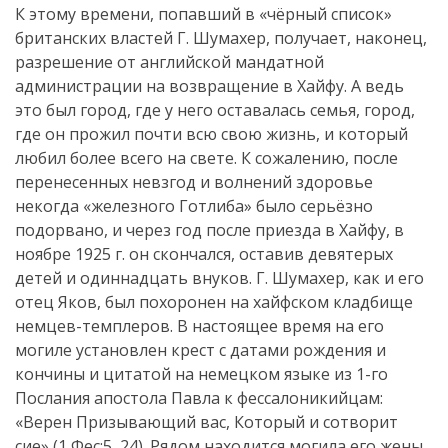
К этому времени, попавший в «чёрный список»
британских властей Г. Шумахер, получает, наконец,
разрешение от английской мандатной
администрации на возвращение в Хайфу. А ведь
это был город, где у него оставалась семья, город,
где он прожил почти всю свою жизнь, и который
любил более всего на свете. К сожалению, после
перенесенных невзгод и волнений здоровье
некогда «железного Готлиба» было серьёзно
подорвано, и через год после приезда в Хайфу, в
ноябре 1925 г. он скончался, оставив девятерых
детей и одиннадцать внуков. Г. Шумахер, как и его
отец Яков, был похоронен на хайфском кладбище
немцев-темплеров. В настоящее время на его
могиле установлен крест с датами рождения и
кончины и цитатой на немецком языке из 1-го
Послания апостола Павла к фессалоникийцам:
«Верен Призывающий вас, Который и сотворит
сие» (1 Фес:5, 24). Рядом находится могила его жены