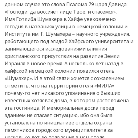
данном случае это слова Псалома 79 царя Давида:
Искать
«Господи, да воссияет лице Твое, и спасёмся».
Имя Готлиба Шумахера в Хайфе увековечено
сегодня в названиях улицы в немецкой колонии и
Института им. Г. Шумахера – научного учреждения,
работающего под эгидой Хайфского университета и
занимающегося исследованиями влияния
христианского присутствия на развитие Земли
Израиля в новое время. А несколько лет назад в
хайфской немецкой колонии появился отель
«Шумахер». И в этой связи хочется с сожалением
отметить, что на территории отеля «МИЛА»
почему-то нет никакого упоминания о бывших
известных хозяевах дома, в котором расположена
эта гостиница. И мемориальная доска перед
зданием не спасает ситуацию, ибо она была
установлена по инициативе отдела охраны
памятников городского муниципалитета за
несколько лет до появления в нем отеля.