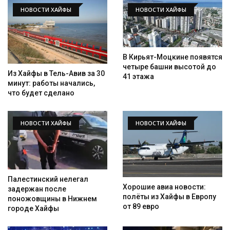
НОВОСТИ ХАЙФЫ
НОВОСТИ ХАЙФЫ
В Кирьят-Моцкине появятся
четыре башни высотой до
Из Хайфы в Тель-Авив за 30
41 этажа
минут: работы начались,
что будет сделано
НОВОСТИ ХАЙФЫ
НОВОСТИ ХАЙФЫ
Палестинский нелегал
Хорошие авиа новости:
задержан после
полёты из Хайфы в Европу
поножовщины в Нижнем
от 89 евро
городе Хайфы