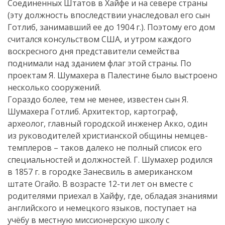
Соединенных Штатов в Хайфе и на севере страны
(эту должность впоследствии унаследовал его сын
Готлиб, занимавший ее до 1904 г.). Поэтому его дом
считался консульством США, и утром каждого
воскресного дня представители семейства
поднимали над зданием флаг этой страны. По
проектам Я. Шумахера в Палестине было выстроено
несколько сооружений.
Гораздо более, тем не менее, известен сын Я.
Шумахера Готлиб. Архитектор, картограф,
археолог, главный городской инженер Акко, один
из руководителей христианской общины немцев-
темплеров – таков далеко не полный список его
специальностей и должностей. Г. Шумахер родился
в 1857 г. в городке Занесвиль в американском
штате Огайо. В возрасте 12-ти лет он вместе с
родителями приехал в Хайфу, где, обладая знаниями
английского и немецкого языков, поступает на
учёбу в местную миссионерскую школу с