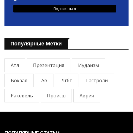
Популярные Метки
Атл
Презентация
Иудаизм
Вокзал
Ав
Лгбт
Гастроли
Ракевель
Происш
Аврия