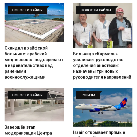
НОВОСТИ ХАЙФЫ
НОВОСТИ ХАЙФЫ
Скандал в хайфской
Больница «Кармель»
больнице: арабский
усиливает руководство
медперсонал подозревают
отделения анестезии:
в издевательствах над
назначены три новых
ранеными
руководителя направлений
военнослужащими
НОВОСТИ ХАЙФЫ
ТУРИЗМ
Завершён этап
Israir открывает прямые
модернизации Центра