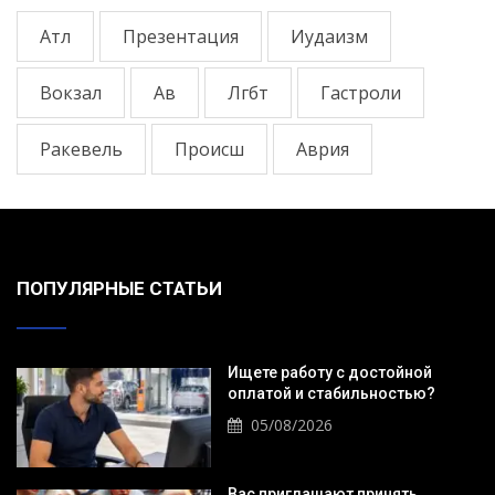
Атл
Презентация
Иудаизм
Вокзал
Ав
Лгбт
Гастроли
Ракевель
Происш
Аврия
ПОПУЛЯРНЫЕ СТАТЬИ
Ищете работу с достойной
оплатой и стабильностью?
05/08/2026
Вас приглашают принять