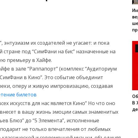
Ин
ве
ше
пр
 энтузиазм их создателей не угасает: и пока
й стране под “СимФани на бис” назначенные на
ую премьеру в Хайфе.
Хайфе в зале “Раппапорт” (комплекс “Аудиториум
“СимФани в Кино”. Это событие объединит
еки, оперу и живую импровизацию, создавая
тение билетов
Об
ех искусств для нас является Кино” Но что оно
В 
де
ривнесет в вашу жизнь эмоции самых знаменитых
ьев Блюз” до “5 Элемента”, исполненные
 подарит не только впечатления от любимых
е классической и современной музыки, объединяя