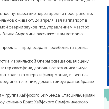
ьное путешествие через время и пространство,
ильмов оживают. 24 апреля, зал Раппапорт в
имой феерии звуков под управлением маэстро
ик Элина Амромина расскажет вам историю
я проекта – продюсера и Тромбониста Дениса
листка Израильской Оперы освещающая сцену
мастер саксофона, дополняют эту уникальную
ва, солистка оперы и филармонии, известная
соединяется к ним, демонстрируя разнообразие
м группа Хайфского Биг-Бэнда. Стас Зильберман
шоу конечно Брасс Хайфского Симфонического