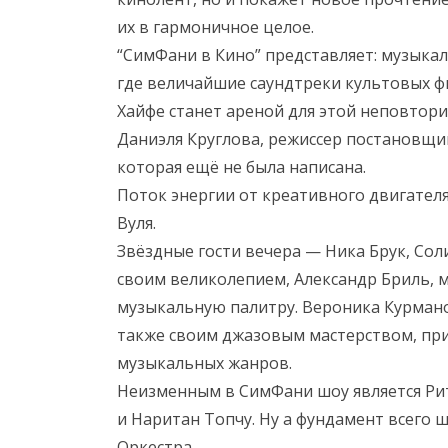
их в гармоничное целое.
“СимФани в Кино” представляет: музыкал
где величайшие саундтреки культовых ф
Хайфе станет ареной для этой неповтор
Даниэля Круглова, режиссер постановщ
которая ещё не была написана.
Поток энергии от креативного двигател
Вуля.
Звёздные гости вечера — Ника Брук, Со
своим великолепием, Александр Бриль, 
музыкальную палитру. Вероника Курмано
также своим джазовым мастерством, при
музыкальных жанров.
Неизменным в СимФани шоу является Рит
и Наритан Топчу. Ну а фундамент всего 
Оркестра.