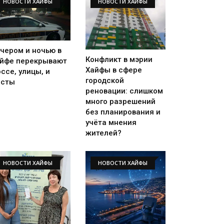
НОВОСТИ ХАЙФЫ
НОВОСТИ ХАЙФЫ
чером и ночью в
Конфликт в мэрии
йфе перекрывают
Хайфы в сфере
ссе, улицы, и
городской
осты
реновации: слишком
много разрешений
без планирования и
учёта мнения
жителей?
НОВОСТИ ХАЙФЫ
НОВОСТИ ХАЙФЫ