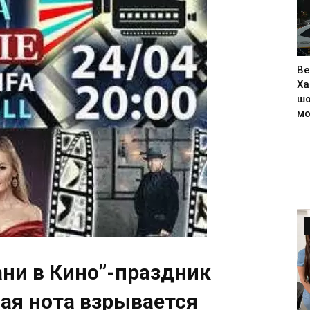
Ве
Ха
шо
м
ани в Кино”-праздник
ая нота взрывается