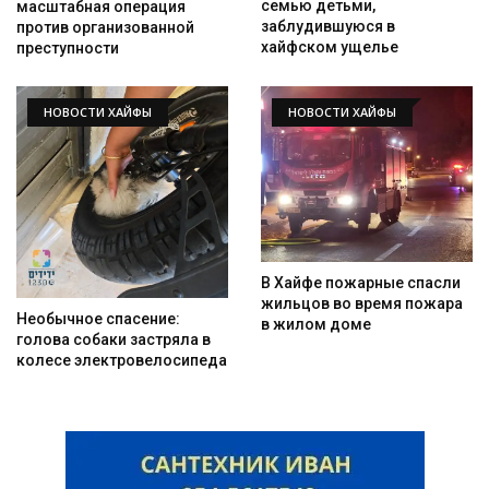
семью детьми,
масштабная операция
заблудившуюся в
против организованной
хайфском ущелье
преступности
НОВОСТИ ХАЙФЫ
НОВОСТИ ХАЙФЫ
В Хайфе пожарные спасли
жильцов во время пожара
Необычное спасение:
в жилом доме
голова собаки застряла в
колесе электровелосипеда