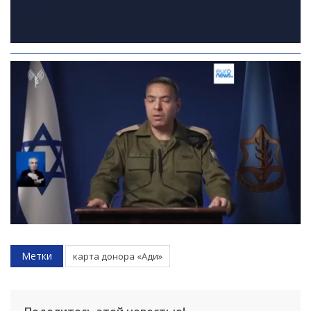
Метки
карта донора «Ади»
Искать