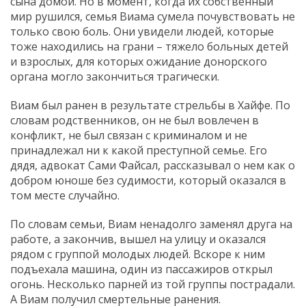
сына домой. Но в момент, когда их собственный
мир рушился, семья Виама сумела почувствовать не
только свою боль. Они увидели людей, которые
тоже находились на грани – тяжело больных детей
и взрослых, для которых ожидание донорского
органа могло закончиться трагически.
Виам был ранен в результате стрельбы в Хайфе. По
словам родственников, он не был вовлечен в
конфликт, не был связан с криминалом и не
принадлежал ни к какой преступной семье. Его
дядя, адвокат Сами Файсал, рассказывал о нем как о
добром юноше без судимости, который оказался в
том месте случайно.
По словам семьи, Виам ненадолго заменял друга на
работе, а закончив, вышел на улицу и оказался
рядом с группой молодых людей. Вскоре к ним
подъехала машина, один из пассажиров открыл
огонь. Несколько парней из той группы пострадали.
А Виам получил смертельные ранения.