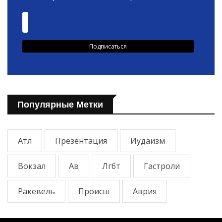
Популярные Метки
Атл
Презентация
Иудаизм
Вокзал
Ав
Лгбт
Гастроли
Ракевель
Происш
Аврия