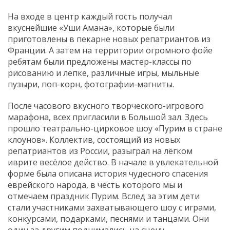
На входе в центр каждый гость получал
вкуснейшие «Уши Амана», которые были
приготовлены в пекарне новых репатриантов из
Франции. А затем на территории огромного фойе
ребятам были предложены мастер-классы по
рисованию и лепке, различные игры, мыльные
пузыри, поп-корн, фотографии-магниты.
После часового вкусного творческого-игрового
марафона, всех пригласили в Большой зал. Здесь
прошло театрально-цирковое шоу «Пурим в стране
клоунов». Коллектив, состоящий из новых
репатриантов из России, разыграл на лёгком
иврите весёлое действо. В начале в увлекательной
форме была описана история чудесного спасения
еврейского народа, в честь которого мы и
отмечаем праздник Пурим. Вслед за этим дети
стали участниками захватывающего шоу с играми,
конкурсами, подарками, песнями и танцами. Они
один за другим поднимались на сцену,